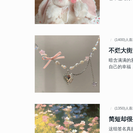
(1400)人
不烂大街
暗含满满的
自己的幸福
(1350)人
简短却很
这组签名真