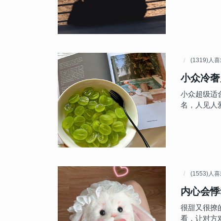
(1319)人
小众冷奢
小众超级适
名，人见人
(1553)人
内心会悸
很甜又很撩
看，让对方