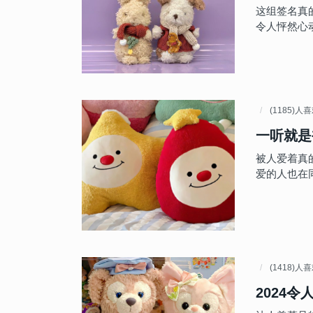
这组签名真
令人怦然心
(1185)人
一听就是
被人爱着真
爱的人也在
(1418)人
2024