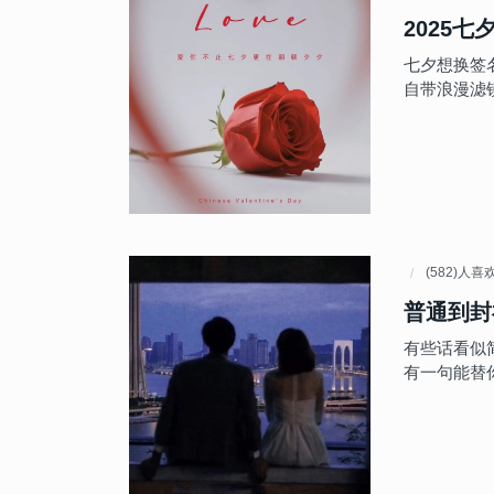
2025
七夕想换签
自带浪漫滤
(582)人喜
普通到封
有些话看似
有一句能替