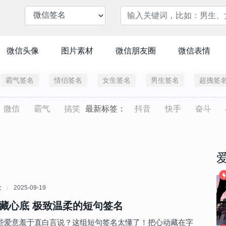
微信头像
图片素材
微信朋友圈
微信表情
霸气签名
情侣签名
女生签名
男生签名
超拽签
微信
霸气
搞笑
最新标签：
抖音
快手
奋斗
欢
2025-09-19
藏心底 极致温柔的短句签名
些爱意羞于直白言说？这组短句签名太懂了！把心动藏在字