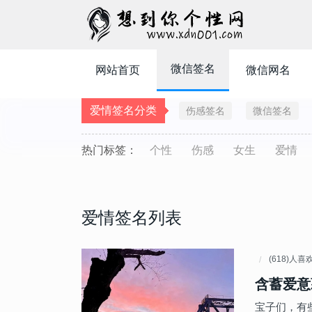
微信签名
网站首页
微信网名
爱情签名分类
伤感签名
微信签名
热门标签：
个性
伤感
女生
爱情
爱情签名列表
(618)人喜
含蓄爱意
宝子们，有