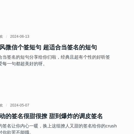
喜欢
2024-06-13
风微信个签短句 超适合当签名的短句
合当签名的短句分享给你们啦，经典且超有个性的好听签
爱每一句都超美好的呀。
喜欢
2024-05-07
动的签名很甜很撩 甜到爆炸的调皮签名
的签名让你内心一暖，换上这组撩人又甜的签名给你的crush
对你欲罢不能哦。