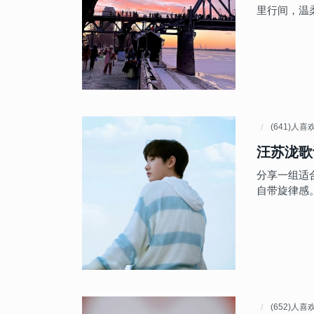
里行间，温
(641)人喜
汪苏泷歌
分享一组适
自带旋律感
(652)人喜