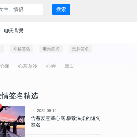
搜索
聊天背景
名
幸福签名
唯美签名
更多签名
心痛
心灰意冷
心碎
鼓励
爱情签名精选
2025-09-19
含蓄爱意藏心底 极致温柔的短句
签名