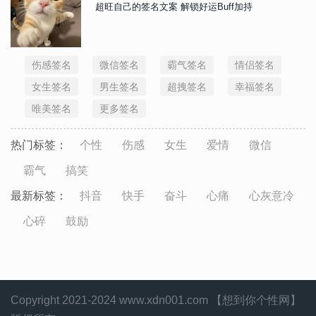
超旺自己的签名文案 解锁好运Buff加持
伤感签名
微信签名
霸气签名
情侣签名
女生签名
男生签名
超拽签名
幸福签名
唯美签名
更多签名
热门标签：
个性
伤感
女生
爱情
微信
霸气
搞笑
最新标签：
抖音
快手
奋斗
心痛
心灰意冷
心碎
鼓励
Copyright 2021-2024 www.xdn001.com 【想到你个性网】