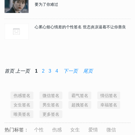
要为了你难过
心累心烦心情差的个性签名 世态炎凉逼着不让你善良
首页
上一页
1
2
3
4
下一页
尾页
伤感签名
微信签名
霸气签名
情侣签名
女生签名
男生签名
超拽签名
幸福签名
唯美签名
更多签名
热门标签：
个性
伤感
女生
爱情
微信