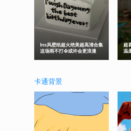
Ins风壁纸超火绝美超高清合集
超
这场雨不打伞或许会更浪漫
温
卡通背景