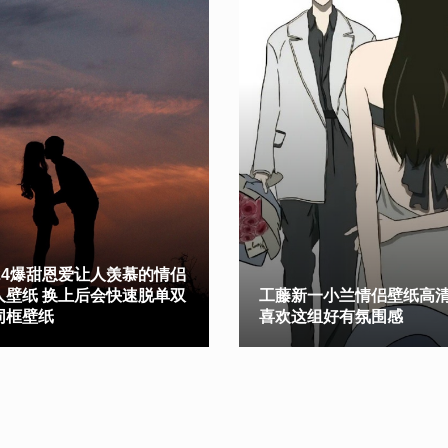
024爆甜恩爱让人羡慕的情侣
人壁纸 换上后会快速脱单双
工藤新一小兰情侣壁纸高清
同框壁纸
喜欢这组好有氛围感