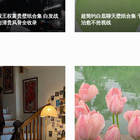
毅王权富贵壁纸合集 白发战
超简约白底聊天壁纸合集 
与清贵风骨全收录
治愈不抢视线