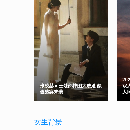
2
张凌赫 x 王楚然神图大放送 颜
双
值盛宴来袭
人
女生背景