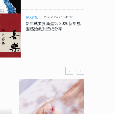
聊天背景
2025-12-27 10:41:40
新年就要换新壁纸 2026新年氛
围感治愈系壁纸分享
盘点朱梓
梓骁为什