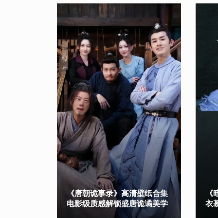
《唐朝诡事录》高清壁纸合集
《
电影级质感解锁盛唐诡谲美学
衣