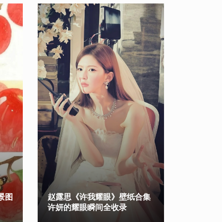
背景图
赵露思《许我耀眼》壁纸合集
许妍的耀眼瞬间全收录