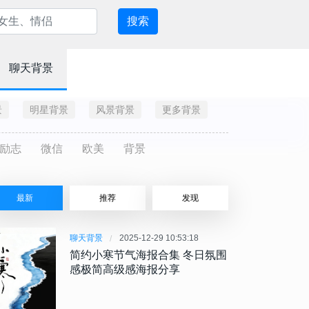
搜索
聊天背景
景
明星背景
风景背景
更多背景
励志
微信
欧美
背景
最新
推荐
发现
聊天背景
2025-12-29 10:53:18
简约小寒节气海报合集 冬日氛围
感极简高级感海报分享