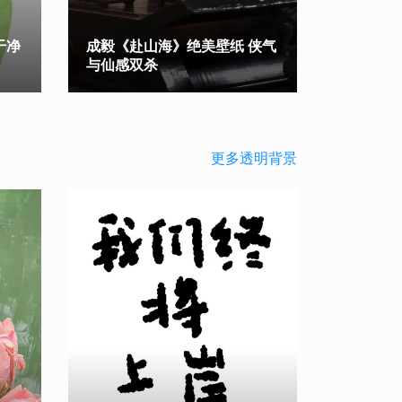
干净
成毅《赴山海》绝美壁纸 侠气
与仙感双杀
更多透明背景