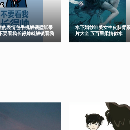
性的表情包手机解锁壁纸带
水下婚纱唯美女生皮肤背
 不要看我长得帅就解锁看我
片大全 五百里柔情似水