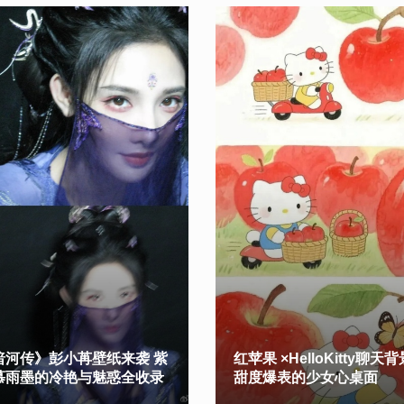
暗河传》彭小苒壁纸来袭 紫
红苹果 ×HelloKitty聊天
慕雨墨的冷艳与魅惑全收录
甜度爆表的少女心桌面