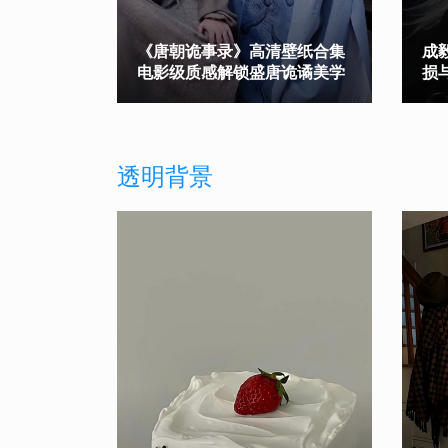
《唐朝诡事录》高清壁纸合集
成
电影级质感解锁盛唐诡谲美学
损
透明背景