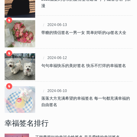
漫
2024-06-13
带糖的情侣签名一男一女 简单好听的cp签名大全
2024-06-12
​句句幸福快乐的美好签名 快乐不打烊的幸福签名
2024-06-10
落落大方充满希望的幸福签名 每一句都充满幸福的
自由签名
幸福签名排行