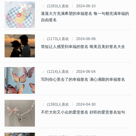
(1263)人喜欢
2024-06-10
落落大方充满希望的幸福签名 每一句都充满幸福的
自由签名
(1173)人喜欢
2024-06-08
简短让人感受到幸福的签名 唯美且美好签名大全
(1214)人喜欢
2024-06-04
写到你心里去了的幸福签名 满心满眼的幸福签名
(1393)人喜欢
2024-04-30
不烂大街又小众的爱意签名 好听的爱意签名短句