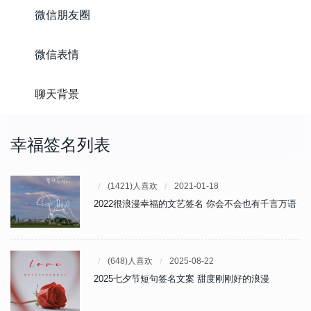
微信朋友圈
微信表情
聊天背景
幸福签名列表
(1421)人喜欢
2021-01-18
2022很浪漫幸福的文艺签名 你会不会也有千言万语
(648)人喜欢
2025-08-22
2025七夕节短句签名文案 甜度刚刚好的浪漫