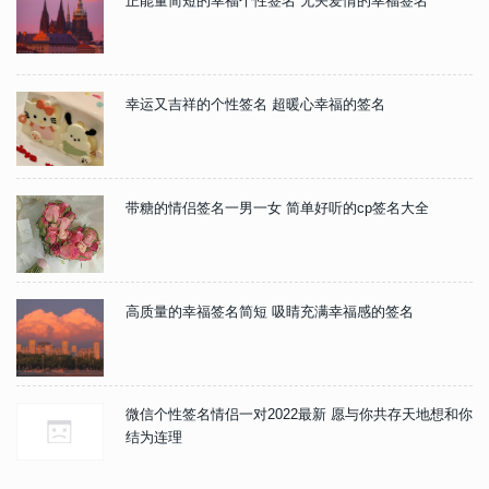
正能量简短的幸福个性签名 无关爱情的幸福签名
幸运又吉祥的个性签名 超暖心幸福的签名
带糖的情侣签名一男一女 简单好听的cp签名大全
高质量的幸福签名简短 吸睛充满幸福感的签名
微信个性签名情侣一对2022最新 愿与你共存天地想和你
结为连理