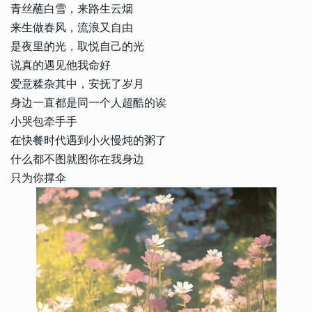
青丝蘸白雪，来路生云烟
来生做春风，流浪又自由
是夜里的光，取悦自己的光
说真的遇见他我命好
爱意糅杂其中，安抚了岁月
身边一直都是同一个人超酷的诶
小哭包牵手手
在快餐时代遇到小火慢炖的粥了
什么都不图就图你在我身边
只为你撑伞