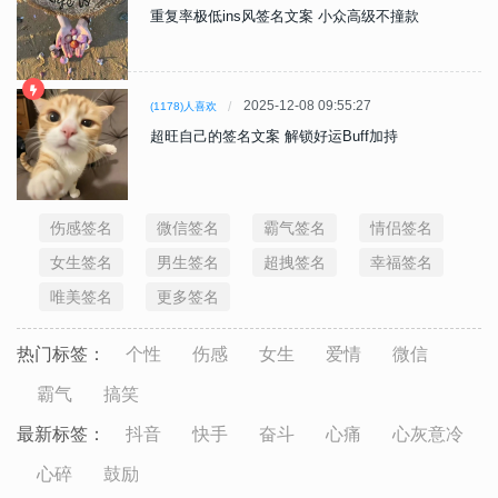
重复率极低ins风签名文案 小众高级不撞款
2025-12-08 09:55:27
(1178)人喜欢
超旺自己的签名文案 解锁好运Buff加持
伤感签名
微信签名
霸气签名
情侣签名
女生签名
男生签名
超拽签名
幸福签名
唯美签名
更多签名
热门标签：
个性
伤感
女生
爱情
微信
霸气
搞笑
最新标签：
抖音
快手
奋斗
心痛
心灰意冷
心碎
鼓励