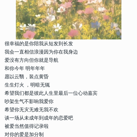
很幸福的是你陪我从短发到长发
我会一直相信浪漫因为你在我身边
爱没有方向但你就是导航
和你今年 明年年年
愿以云翳，装点黄昏
生生灯火 ，明暗无辄
希望我们都是彼此人生里最后一位心动嘉宾
吵架生气不影响我爱你
希望你无灾无难无我不欢
谈一场从未成年到成年的恋爱吧
被爱当然值得记录啦
对你的爱是加分制