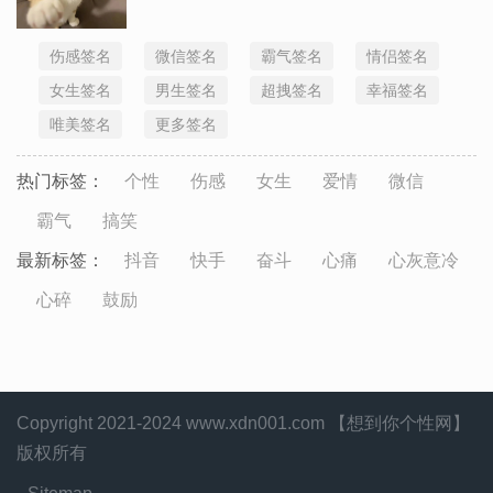
伤感签名
微信签名
霸气签名
情侣签名
女生签名
男生签名
超拽签名
幸福签名
唯美签名
更多签名
热门标签：
个性
伤感
女生
爱情
微信
霸气
搞笑
最新标签：
抖音
快手
奋斗
心痛
心灰意冷
心碎
鼓励
Copyright 2021-2024 www.xdn001.com 【想到你个性网】
版权所有