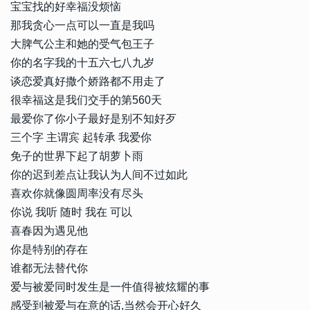
宝宝找的好幸福没烦恼
那我贪心一点可以一直是我吗
大脾气公主和她的受气包王子
你的名字我的十五六七八九岁
谈恋爱真好撒个娇路都不用走了
很幸福这是我们交手的第560天
最爱你了你小子最好是别不知好歹
三个字 主谓宾 起转承 我爱你
免子的世界下起了胡萝卜雨
你的迟到差点让我认为人间不过如此
喜欢你就像圆周率没有尽头
你说 我听 随时 我在 可以
喜春因为遇见他
你是特别的存在
谁都无法替代你
爱与被爱同时发生是一件值得被炫耀的事
感受到被爱与在意的话,当然会开心好久