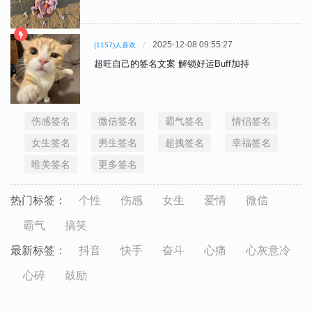
2025-12-08 09:55:27
(1157)人喜欢
超旺自己的签名文案 解锁好运Buff加持
伤感签名
微信签名
霸气签名
情侣签名
女生签名
男生签名
超拽签名
幸福签名
唯美签名
更多签名
热门标签：
个性
伤感
女生
爱情
微信
霸气
搞笑
最新标签：
抖音
快手
奋斗
心痛
心灰意冷
心碎
鼓励