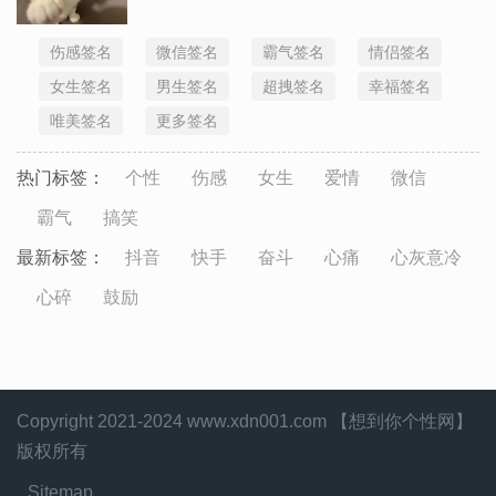
伤感签名
微信签名
霸气签名
情侣签名
女生签名
男生签名
超拽签名
幸福签名
唯美签名
更多签名
热门标签：
个性
伤感
女生
爱情
微信
霸气
搞笑
最新标签：
抖音
快手
奋斗
心痛
心灰意冷
心碎
鼓励
Copyright 2021-2024 www.xdn001.com 【想到你个性网】
版权所有
Sitemap