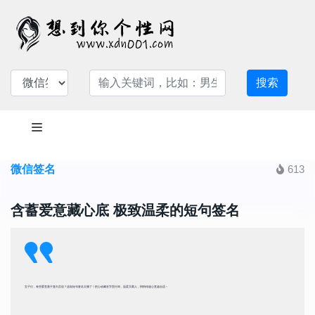
搜索
微信签名
613
含蓄爱意藏心底 极致温柔的短句签名
宝子们，有些爱意羞于直白言说？这组短句签名太懂了！把心动藏在字里行间，温柔又戳人，悄悄传递心意超合适～