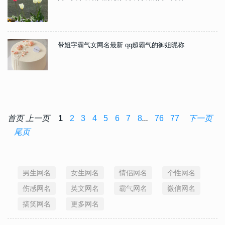
带姐字霸气女网名最新 qq超霸气的御姐昵称
首页
上一页
1
2
3
4
5
6
7
8
...
76
77
下一页
尾页
男生网名
女生网名
情侣网名
个性网名
伤感网名
英文网名
霸气网名
微信网名
搞笑网名
更多网名