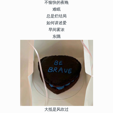
不愉快的夜晚
难眠
总是烂结局
如何讲述爱
早间雾浓
东隅
大抵是风吹过