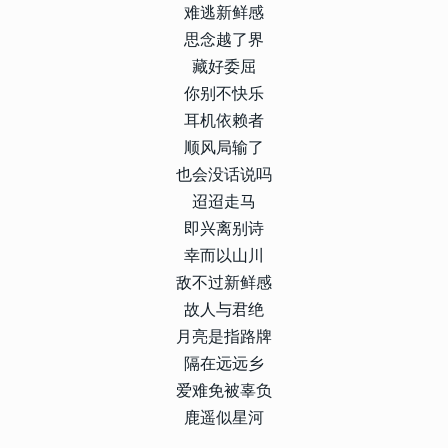
难逃新鲜感
思念越了界
藏好委屈
你别不快乐
耳机依赖者
顺风局输了
也会没话说吗
迢迢走马
即兴离别诗
幸而以山川
敌不过新鲜感
故人与君绝
月亮是指路牌
隔在远远乡
爱难免被辜负
鹿遥似星河