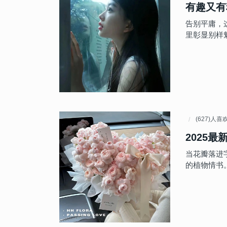
有趣又有
告别平庸，
里彰显别样
(627)人喜
2025
当花瓣落进
的植物情书