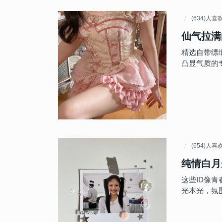
(634)人喜
仙气拉满
精选自带缥
凸显气质的
(654)人喜
纯情白月
这些ID像
光本光，氛