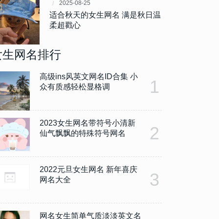
2025-08-25
适合秋天的女生网名 满是秋日温
柔超戳心
女生网名排行
高级ins风英文网名ID合集 小
1
众有质感轻松显格调
2023女生网名带符号小清新
2
仙气飘飘的特殊符号网名
2022元旦女生网名 新年喜庆
3
网名大全
网名女生简单气质淡淡英文名