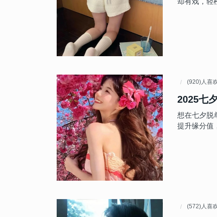
却有戏，轻
(920)人喜
2025七
想在七夕脱
提升缘分值
(572)人喜