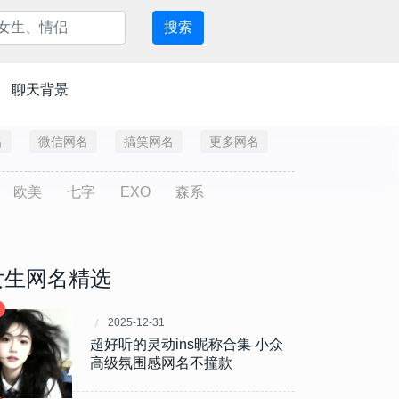
搜索
聊天背景
名
微信网名
搞笑网名
更多网名
欧美
七字
EXO
森系
女生网名精选
2025-12-31
超好听的灵动ins昵称合集 小众
高级氛围感网名不撞款