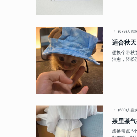
(679)人喜
适合秋天
想换个带秋
治愈，轻松
(680)人喜
茶里茶气
想换带点 