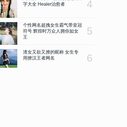
4
字大全 Healer治愈者
个性网名超拽女生霸气带皇冠
5
符号 辉煌时万众人拥你如女
王
渣女又欲又撩的昵称 女生专
6
用撩汉王者网名