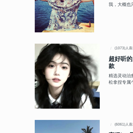
我，大概也
(1073)人
超好听的
款
精选灵动治愈
松拿捏专属
(6061)人