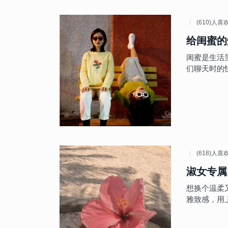
(610)人喜
给闺蜜的
闺蜜是生活
们聊天时的快
(618)人喜
淑女专属
想换个温柔
雅致感，用上