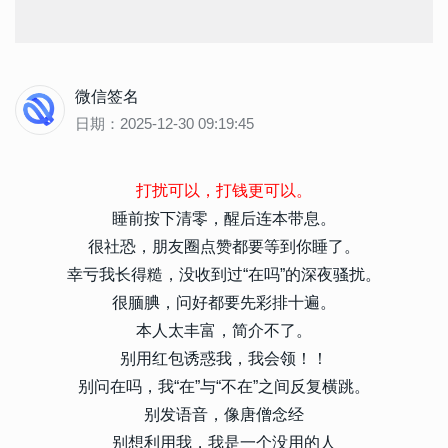
微信签名
日期：2025-12-30 09:19:45
打扰可以，打钱更可以。
睡前按下清零，醒后连本带息。
很社恐，朋友圈点赞都要等到你睡了。
幸亏我长得糙，没收到过“在吗”的深夜骚扰。
很腼腆，问好都要先彩排十遍。
本人太丰富，简介不了。
别用红包诱惑我，我会领！！
别问在吗，我“在”与“不在”之间反复横跳。
别发语音，像唐僧念经
别想利用我，我是一个没用的人