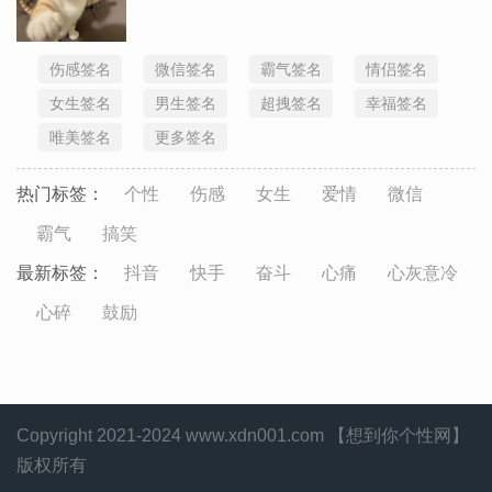
伤感签名
微信签名
霸气签名
情侣签名
女生签名
男生签名
超拽签名
幸福签名
唯美签名
更多签名
热门标签：
个性
伤感
女生
爱情
微信
霸气
搞笑
最新标签：
抖音
快手
奋斗
心痛
心灰意冷
心碎
鼓励
Copyright 2021-2024 www.xdn001.com 【想到你个性网】
版权所有