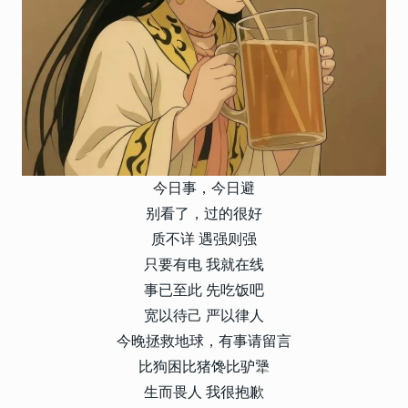
今日事，今日避
别看了，过的很好
质不详 遇强则强
只要有电 我就在线
事已至此 先吃饭吧
宽以待己 严以律人
今晚拯救地球，有事请留言
比狗困比猪馋比驴犟
生而畏人 我很抱歉