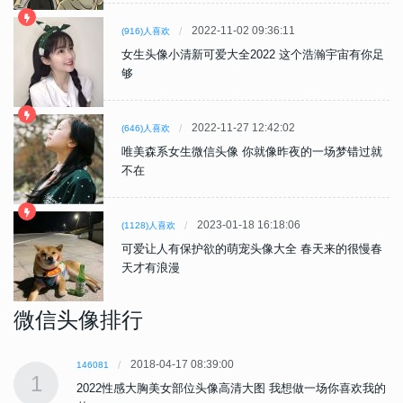
2022-11-02 09:36:11
(916)人喜欢
女生头像小清新可爱大全2022 这个浩瀚宇宙有你足
够
2022-11-27 12:42:02
(646)人喜欢
唯美森系女生微信头像 你就像昨夜的一场梦错过就
不在
2023-01-18 16:18:06
(1128)人喜欢
可爱让人有保护欲的萌宠头像大全 春天来的很慢春
天才有浪漫
微信头像排行
2018-04-17 08:39:00
146081
1
的
2022性感大胸美女部位头像高清大图 我想做一场你喜欢我的