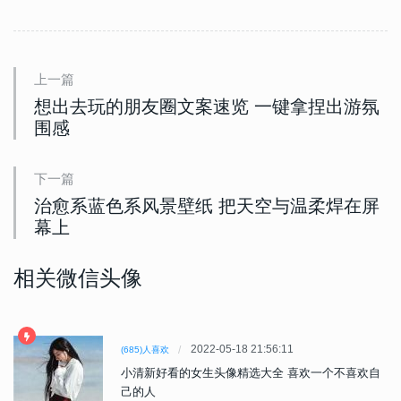
上一篇
想出去玩的朋友圈文案速览 一键拿捏出游氛
围感
下一篇
治愈系蓝色系风景壁纸 把天空与温柔焊在屏
幕上
相关微信头像
2022-05-18 21:56:11
(685)人喜欢
小清新好看的女生头像精选大全 喜欢一个不喜欢自
己的人