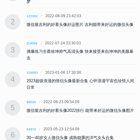
梦
2022-08-09 23:42:03
122362
2
像
微信最吉利的好看头像好运图片 吉利能带来好运的微信头像
2022-07-24 23:30:03
119066
3
暴
偶像练习生蔡徐坤帅气高清头像 快来接受来自坤坤的美颜暴
击
2023-01-06 17:30:06
104693
4
间
2023超级浪漫的情侣头像最新合集 心怀浪漫宇宙也珍惜人间
日常
2022-08-23 09:54:09
89036
5
片
微信最吉利的好看头像2022排行 能带来好运的微信头像图片
2023-05-23 12:54:09
64974
6
30一40岁女人微信头像 成熟稳重的洋气女头合集