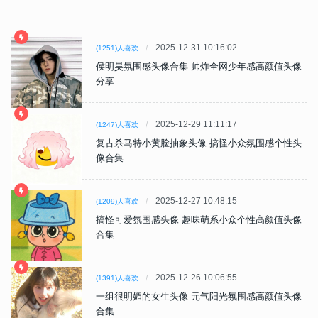
2025-12-31 10:16:02
(1251)人喜欢
侯明昊氛围感头像合集 帅炸全网少年感高颜值头像
分享
2025-12-29 11:11:17
(1247)人喜欢
复古杀马特小黄脸抽象头像 搞怪小众氛围感个性头
像合集
2025-12-27 10:48:15
(1209)人喜欢
搞怪可爱氛围感头像 趣味萌系小众个性高颜值头像
合集
2025-12-26 10:06:55
(1391)人喜欢
一组很明媚的女生头像 元气阳光氛围感高颜值头像
合集