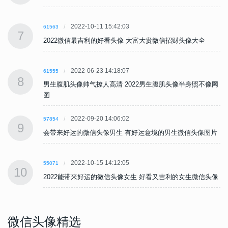
2022-10-11 15:42:03
61563
7
2022微信最吉利的好看头像 大富大贵微信招财头像大全
2022-06-23 14:18:07
61555
8
网
男生腹肌头像帅气撩人高清 2022男生腹肌头像半身照不像网
图
2022-09-20 14:06:02
57854
9
片
会带来好运的微信头像男生 有好运意境的男生微信头像图片
2022-10-15 14:12:05
55071
10
像
2022能带来好运的微信头像女生 好看又吉利的女生微信头像
微信头像精选