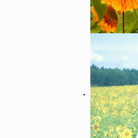
女头合集
61557
2022-10-11 15:42:03
7
2022微信最吉利的好看头像
信招财头像大全
61549
2022-06-23 14:18:07
8
男生腹肌头像帅气撩人高清 2
肌头像半身照不像网图
57847
2022-09-20 14:06:02
9
会带来好运的微信头像男生 
的男生微信头像图片
55068
2022-10-15 14:12:05
10
2022能带来好运的微信头像
吉利的女生微信头像