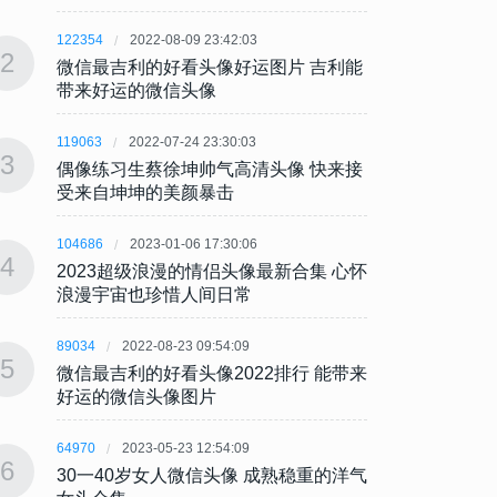
122354
2022-08-09 23:42:03
122354
2
2
微信最吉利的好看头像好运图片 吉利能
微信最
带来好运的微信头像
带来
119063
2022-07-24 23:30:03
119063
3
3
偶像练习生蔡徐坤帅气高清头像 快来接
偶像练
受来自坤坤的美颜暴击
受来
104686
2023-01-06 17:30:06
104686
4
4
2023超级浪漫的情侣头像最新合集 心怀
202
浪漫宇宙也珍惜人间日常
浪漫
89034
2022-08-23 09:54:09
89034
5
5
微信最吉利的好看头像2022排行 能带来
微信最
好运的微信头像图片
好运
64970
2023-05-23 12:54:09
64970
6
6
30一40岁女人微信头像 成熟稳重的洋气
30一