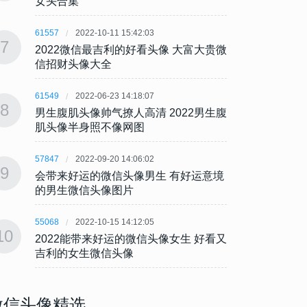
女头合集
女头
61557
2022-10-11 15:42:03
61557
7
7
2022微信最吉利的好看头像 大富大贵微
202
信招财头像大全
信招
61549
2022-06-23 14:18:07
61549
8
8
男生腹肌头像帅气撩人高清 2022男生腹
男生腹
肌头像半身照不像网图
肌头
57847
2022-09-20 14:06:02
57847
9
9
会带来好运的微信头像男生 有好运意境
会带来
的男生微信头像图片
的男
55068
2022-10-15 14:12:05
55068
10
10
2022能带来好运的微信头像女生 好看又
202
吉利的女生微信头像
吉利
微信头像精选