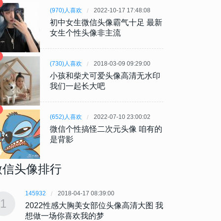
(970)人喜欢
2022-10-17 17:48:08
初中女生微信头像霸气十足 最新
女生个性头像非主流
(730)人喜欢
2018-03-09 09:29:00
小孩和柴犬可爱头像高清无水印
我们一起长大吧
(652)人喜欢
2022-07-10 23:00:02
微信个性搞怪二次元头像 咱有的
是背影
微信头像排行
145932
2018-04-17 08:39:00
145932
1
1
2022性感大胸美女部位头像高清大图 我
202
想做一场你喜欢我的梦
想做