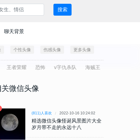
搜索
聊天背景
像
个性头像
伤感头像
更多头像
王者荣耀
恐怖
v字仇杀队
海贼王
相关微信头像
(811)人喜欢
2022-10-16 10:24:02
精选微信头像怪诞风景图片大全
岁月带不走的永远十八