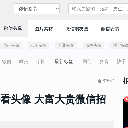
微信头像
图片素材
微信朋友圈
微信表情
男生头像
欧美头像
卡通头像
微信头像
带字头
微信
唯美
个性
最新标签：
网红
抖音
快手
61557
好看头像 大富大贵微信招