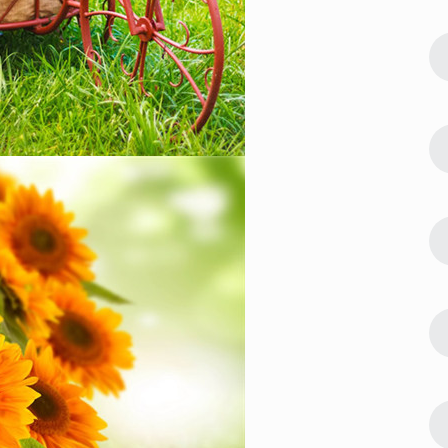
122354
2022-08-09 23:42:03
2
片 吉利能
微信最吉利的好看头像好运图片 吉利能
带来好运的微信头像
119063
2022-07-24 23:30:03
3
像 快来接
偶像练习生蔡徐坤帅气高清头像 快来接
受来自坤坤的美颜暴击
104686
2023-01-06 17:30:06
4
新合集 心怀
2023超级浪漫的情侣头像最新合集 心怀
浪漫宇宙也珍惜人间日常
89034
2022-08-23 09:54:09
5
排行 能带来
微信最吉利的好看头像2022排行 能带来
好运的微信头像图片
64970
2023-05-23 12:54:09
6
熟稳重的洋气
30一40岁女人微信头像 成熟稳重的洋气