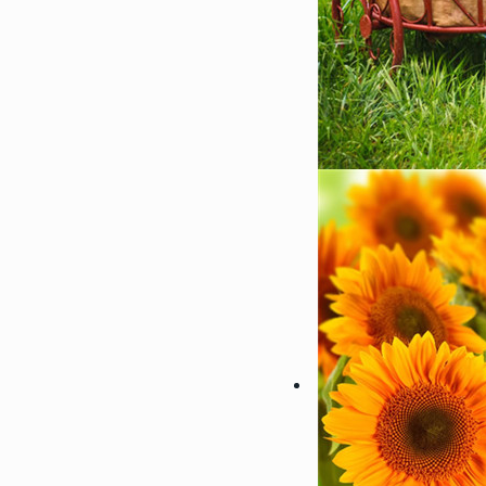
122354
2022-08-09 23:42:03
2
微信最吉利的好看头像好运图
带来好运的微信头像
119063
2022-07-24 23:30:03
3
偶像练习生蔡徐坤帅气高清头
受来自坤坤的美颜暴击
104686
2023-01-06 17:30:06
4
2023超级浪漫的情侣头像最
浪漫宇宙也珍惜人间日常
89034
2022-08-23 09:54:09
5
微信最吉利的好看头像2022
好运的微信头像图片
64970
2023-05-23 12:54:09
6
30一40岁女人微信头像 成