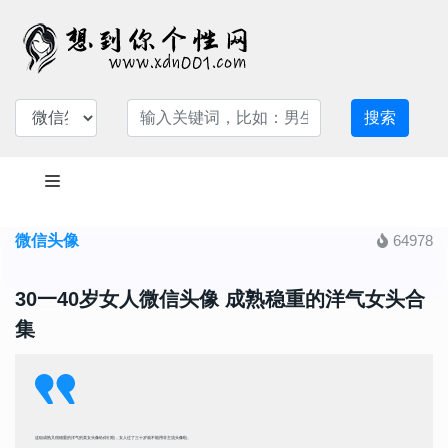
搜索
微信头像
64978
30一40岁女人微信头像 成熟稳重的洋气女头合
集
这组成熟又很稳重的洋气的美女头像给你们啦，女人过了三十岁就不能用非主流头像啦。