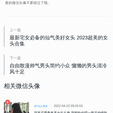
看的微信头像不要错过了哦。
上一篇
最新宅女必备的仙气美好女头 2023超美的女
头合集
下一篇
自由散漫帅气男头简约小众 慵懒的男头清冷
风十足
相关微信头像
2022-04-22 09:20:03
(873)人喜欢
甜美可爱青春系女生头像 我想给你唱一辈子的情歌