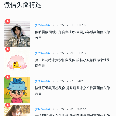
微信头像精选
2025-12-31 10:16:02
(1254)人喜欢
侯明昊氛围感头像合集 帅炸全网少年感高颜值头像
分享
2025-12-29 11:11:17
(1255)人喜欢
复古杀马特小黄脸抽象头像 搞怪小众氛围感个性头
像合集
2025-12-27 10:48:15
(1213)人喜欢
搞怪可爱氛围感头像 趣味萌系小众个性高颜值头像
合集
2025-12-26 10:06:55
(1397)人喜欢
一组很明媚的女生头像 元气阳光氛围感高颜值头像