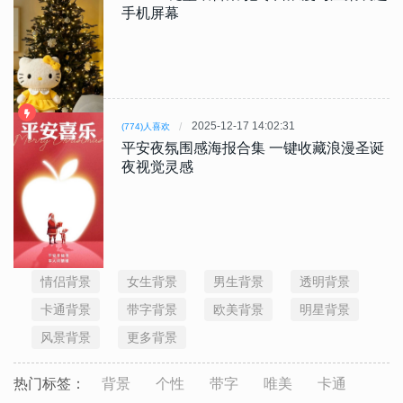
手机屏幕
2025-12-17 14:02:31
(774)人喜欢
平安夜氛围感海报合集 一键收藏浪漫圣诞
夜视觉灵感
情侣背景
女生背景
男生背景
透明背景
卡通背景
带字背景
欧美背景
明星背景
风景背景
更多背景
热门标签：
背景
个性
带字
唯美
卡通