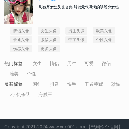
彩色系女生头像合集 解锁元气满满的缤纷少女感
情侣头像
女生头像
男生头像
欧美头像
卡通头像
微信头像
带字头像
个性头像
伤感头像
更多头像
热门标签：
女生
情侣
男生
可爱
微信
唯美
个性
最新标签：
网红
抖音
快手
王者荣耀
恐怖
v字仇杀队
海贼王
Copyright 2021-2024 www.xdn001.com 【想到你个性网】