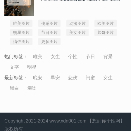
唯美图片
伤感图片
动漫图片
欧美图片
明星图片
节日图片
美女图片
帅哥图片
情侣图片
更多图片
热门标签：
唯美
女生
个性
节日
背景
文字
明星
最新标签：
晚安
早安
悲伤
闺蜜
女生
黑白
亲吻
Copyright 2021-2024 www.xdn001.com 【想到你个性网】
版权所有