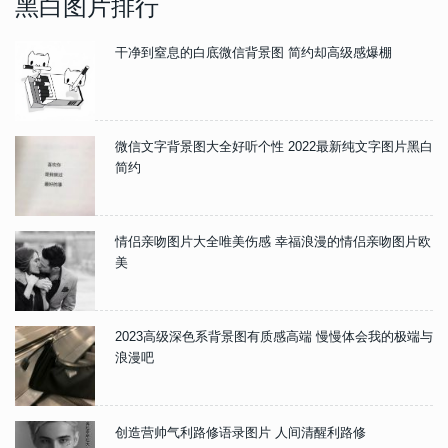
黑白图片排行
干净到窒息的白底微信背景图 简约却高级感爆棚
微信文字背景图大全好听个性 2022最新纯文字图片黑白
简约
情侣亲吻图片大全唯美伤感 幸福浪漫的情侣亲吻图片欧
美
2023高级深色系背景图有质感高端 慢慢体会我的极端与
浪漫吧
创造营帅气利路修语录图片 人间清醒利路修