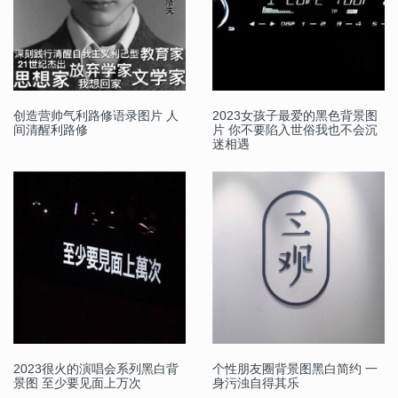
创造营帅气利路修语录图片 人
2023女孩子最爱的黑色背景图
间清醒利路修
片 你不要陷入世俗我也不会沉
迷相遇​​​
2023很火的演唱会系列黑白背
个性朋友圈背景图黑白简约 一
景图 至少要见面上万次
身污浊自得其乐