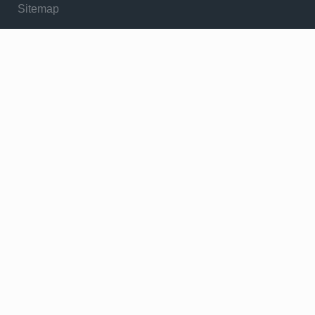
Sitemap