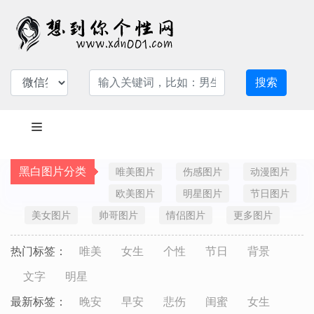
搜索
黑白图片分类
唯美图片
伤感图片
动漫图片
欧美图片
明星图片
节日图片
美女图片
帅哥图片
情侣图片
更多图片
热门标签：
唯美
女生
个性
节日
背景
文字
明星
最新标签：
晚安
早安
悲伤
闺蜜
女生