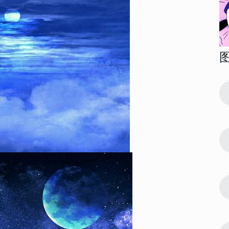
148468
2015-12-30 16:15:00
1
 诱惑红唇令
比较邪恶的美女动态图片gif 诱惑红唇令
人把持不住
83406
2023-01-03 10:18:05
2
片好看 承蒙
2023生日快乐长寿面真实图片好看 承蒙
时光不弃
68717
2023-01-23 14:42:03
3
片 你若不弃
2023再见2023你好唯美图片 你若不弃
2023我们继续
64741
2023-01-22 09:30:07