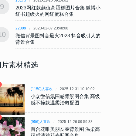
23175
2022-12-10 09:24:02
23175
9
9
2023网红款颜值高蛋糕图片合集 微博小
202
红书超级火的网红蛋糕合集
红书
22809
2023-02-07 23:48:08
22809
10
10
微信背景图抖音最火2023 抖音吸引人的
微信背
背景合集
背景
图片素材精选
(1150)人喜欢
2025-12-31 10:10:02
小众微信氛围感背景图合集 高级
感不撞款温柔治愈配图
(956)人喜欢
2025-12-26 09:59:33
百合花唯美朋友圈背景图 温柔高
级感清雅花卉配图合集