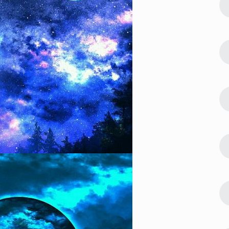
4
好看 早安美
2023最新版早上好图片唯美好看 早安美
好的一天从清晨开始
62537
2022-08-05 10:18:11
5
美清新 浅笑
2022年微信聊天背景图片唯美清新 浅笑
着心碎
51009
2023-01-11 13:18:11
6
日快乐素材合
2023最新可爱又俏皮的生日快乐素材合
合集
集 happybirthday可爱背景合集
32312
2022-11-16 21:48:03
7
版个性 祝所
生日蛋糕图片大全2022最新版个性 祝所
有的朋友生日快乐
27418
2024-01-13 17:00:05
8
合集 兔年圆
2024龙年可爱福字吉祥配图合集 兔年圆
满收官龙岁崭新启程