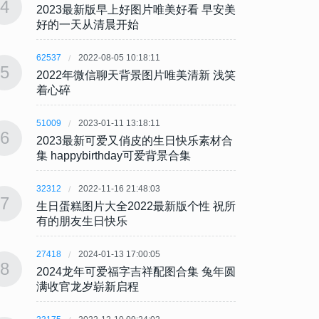
4
4
2023最新版早上好图片唯美好看 早安美
202
好的一天从清晨开始
好的
62537
2022-08-05 10:18:11
62537
5
5
2022年微信聊天背景图片唯美清新 浅笑
202
着心碎
着心
51009
2023-01-11 13:18:11
51009
6
6
2023最新可爱又俏皮的生日快乐素材合
202
集 happybirthday可爱背景合集
集 ha
32312
2022-11-16 21:48:03
32312
7
7
生日蛋糕图片大全2022最新版个性 祝所
生日蛋
有的朋友生日快乐
有的
27418
2024-01-13 17:00:05
27418
8
8
2024龙年可爱福字吉祥配图合集 兔年圆
202
满收官龙岁崭新启程
满收