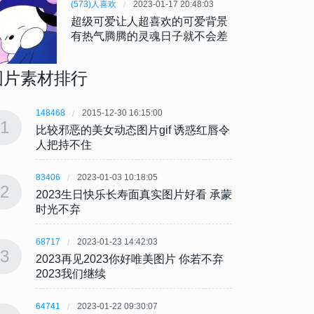
(573)人喜欢
2023-01-17 20:48:03
超级可爱让人超喜欢的可爱背景
有热气腾腾的灵魂日子就不会差
图片素材排行
148468
2015-12-30 16:15:00
148468
1
1
比较邪恶的美女动态图片gif 诱惑红唇令
比较邪
人把持不住
人把
83406
2023-01-03 10:18:05
83406
2
2
2023生日快乐长寿面真实图片好看 承蒙
202
时光不弃
时光
68717
2023-01-23 14:42:03
68717
3
3
2023再见2023你好唯美图片 你若不弃
202
2023我们继续
202
64741
2023-01-22 09:30:07
64741