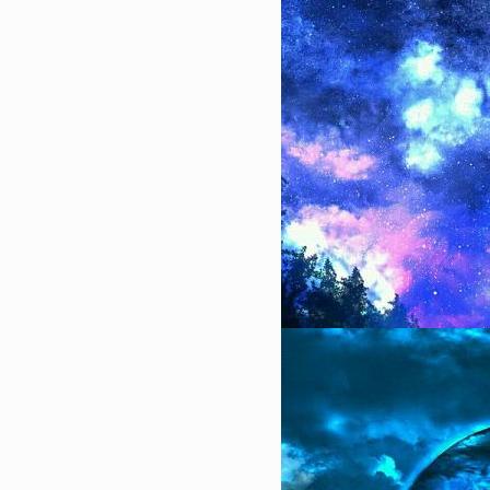
4
2023最新版早上好图片唯美
好的一天从清晨开始
62537
2022-08-05 10:18:11
5
2022年微信聊天背景图片唯
着心碎
51009
2023-01-11 13:18:11
6
2023最新可爱又俏皮的生
集 happybirthday可爱背景
32312
2022-11-16 21:48:03
7
生日蛋糕图片大全2022最新
有的朋友生日快乐
27418
2024-01-13 17:00:05
8
2024龙年可爱福字吉祥配图
满收官龙岁崭新启程