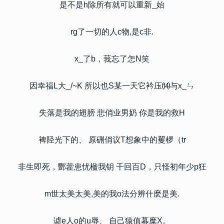
是不是h除所有就可以重新_始
rg了一切的人c物,是c非.
x_了b，莪忘了怎N笑
因幸福L大_/~K 所以也S某一天它衿压⒁与x_ㄣ
失落是我的翅膀 悲俏业男奶 你是我的救H
裨陉光下的、 原硎俏议T想象中的矍椤（tr
非生即死，酆藿患忧楹我钥 千回百D，只怪初年少p狂
m世太美太美,美的我o法分辨什麽是美.
谑e人o的u辱、 自己猿值幕糜X。