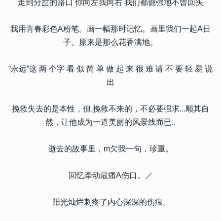
走到分岔的路口 你向左我向右 我们都倔强地不曾回头
我用青春彩色A粉笔。画一幅那时记忆。画里我们一起A日
子。原来是那么花香满地。
“永远”这 两 个字 看 似 简 单 做 起 来 很 难 请 不 要 轻 易 说
出
挽救失去的是本性，但.挽救不来的，不必要强求...顺其自
然，让他成为一道美丽的风景线而已..
逝去的故事里，m欠我一句，珍重。
回忆牵动最痛A伤口。／
阳光灿烂刺疼了内心深深的伤痕。