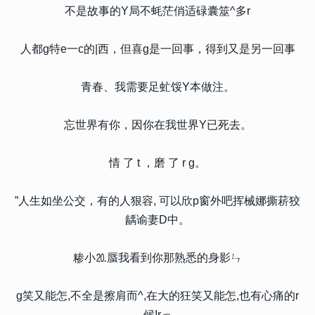
不是故事的Y局不蚝茫俏适碌囊筮^多r
人都g特e一c的|西，但喜g是一回事，得到又是另一回事
青春、我需要足虻馁Y本做注。
忘世界有你，因你在我世界Y已死去。
情 了 t ，磨 了 r g。
”人生如坐公交，有的人狠容, 可以欣p窗外吧挥械娜撕菥狡
龋谕妻D中。
糁小⒛蜃我看到你那熟悉的身影ㄣ
g笑又能怎,不全是擦肩而^,在大的狂笑又能怎,也有心痛的r
候!rっ