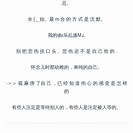
忌。
水 [ _ 始、最 m 合 的 方 式 是 沈 默。
我的凼ι乐乩速M∠
别 把 悲 伤 挂 口 头 、悲 伤 还 不 是 自 己 给 的 .
怀念儿时那幼稚的，单纯的自己。
-＞＞ 莪 麻 痹 了自 己 ，已 经 知 道 伤 心 的 感 觉 是 怎 样
的
有些人注定是等待别人的，有些人是注定被人等的。