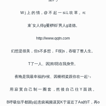
W j 上 的 情，@ 不 起 一 si.L 吹 草 。rc
束`女人得g矍椤⑹`男人g道德。
http://www.qqtn.com
幻想是很美，但s不多想， F很}s，吞噬了整人生。
T了一人、因]有l陪在我身旁。
夜晚是我最幸福的r候、因榭梢粢跟你在一起ㄣ
用 寂 寞 自 己 制 一 圈 套 ，然 後 自 己 往 Y 面 跳 。
B呼吸似乎都困y起恚疵褐频谋萁K于逼近了Aa的lT，再o