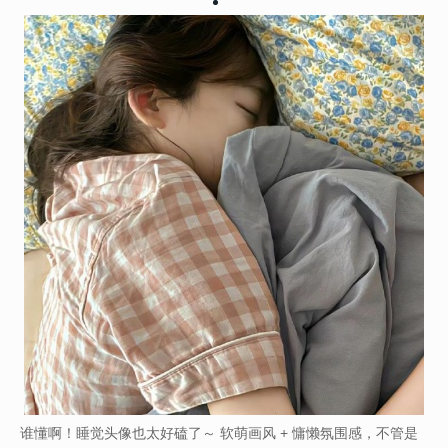
谁懂啊！睡觉头像也太好磕了～ 软萌画风 + 慵懒氛围感，不管是