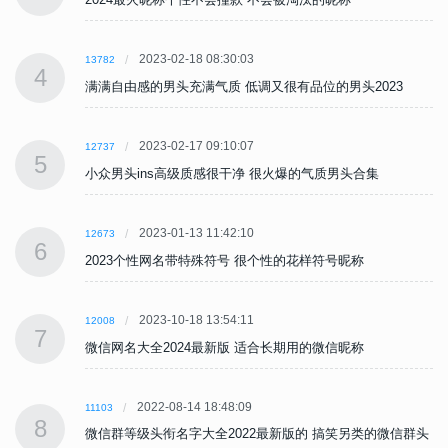
2023-02-18 08:30:03
13782
4
满满自由感的男头充满气质 低调又很有品位的男头2023
2023-02-17 09:10:07
12737
5
小众男头ins高级质感很干净 很火爆的气质男头合集
2023-01-13 11:42:10
12673
6
2023个性网名带特殊符号 很个性的花样符号昵称
2023-10-18 13:54:11
12008
7
微信网名大全2024最新版 适合长期用的微信昵称
2022-08-14 18:48:09
11103
8
头
微信群等级头衔名字大全2022最新版的 搞笑另类的微信群头