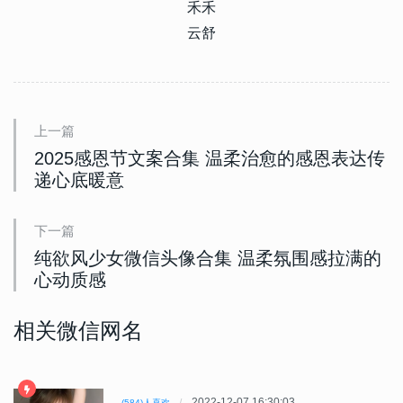
禾禾
云舒
上一篇
2025感恩节文案合集 温柔治愈的感恩表达传
递心底暖意
下一篇
纯欲风少女微信头像合集 温柔氛围感拉满的
心动质感
相关微信网名
2022-12-07 16:30:03
(584)人喜欢