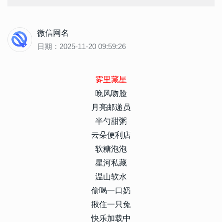
微信网名
日期：2025-11-20 09:59:26
雾里藏星
晚风吻脸
月亮邮递员
半勺甜粥
云朵便利店
软糖泡泡
星河私藏
温山软水
偷喝一口奶
揪住一只兔
快乐加载中