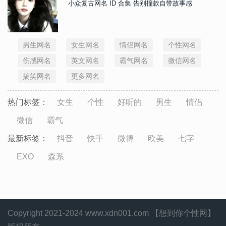
小众复古网名 ID 合集 告别撞款自带故事感
男生网名
女生网名
情侣网名
个性网名
伤感网名
英文网名
霸气网名
微信网名
搞笑网名
更多网名
热门标签：
女生
个性
好听的
男生
情侣
微信
霸气
最新标签：
抖音
快手
微博
欧美
七字
EXO
森系
Copyright 2021-2024 www.xdn001.com 【想到你个性网】