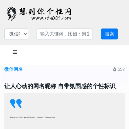
搜索
微信网名
592
让人心动的网名昵称 自带氛围感的个性标识
藏着细腻巧思的小众网名，兼具心动质感与独特性，避开撞名尴尬，彰显专属风格与审美。