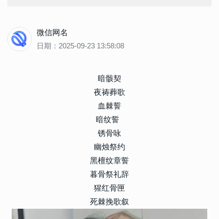
微信网名
日期：2025-09-23 13:58:08
暗骸契
夜祷葬歌
血棘誓
暗纹誓
锈骨咏
幽烛祭约
黑檀纹章誓
暮骨祭礼辞
猩红骨匣
死棘挽歌叙