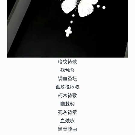
暗纹祷歌
残烛誓
锈血圣坛
孤坟挽歌叙
朽木祷歌
幽棘契
死灰祷章
血烛咏
黑骨葬曲