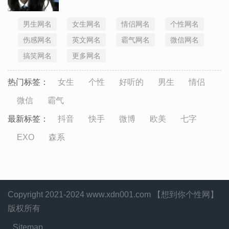
男生网名
女生网名
情侣网名
个性网名
伤感网名
英文网名
霸气网名
微信网名
搞笑网名
更多网名
热门标签：
女生
个性
好听的
男生
情侣
微信
霸气
最新标签：
抖音
快手
微博
欧美
七字
EXO
森系
Copyright 2021-2024 www.xdn001.com 【想到你个性网】
版权所有
Sitemap