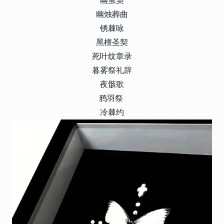
幽萤契
幽烛葬曲
锈棘咏
黑檀圣契
死叶纹章录
暮雾祭礼辞
夜骸歌
鸦羽祭
冷棘约