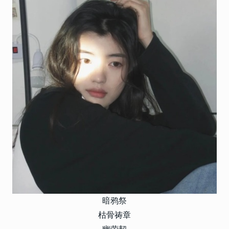
暗鸦祭
枯骨祷章