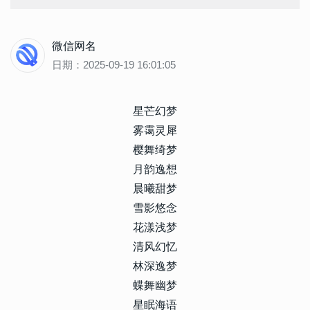
微信网名
日期：2025-09-19 16:01:05
星芒幻梦
雾霭灵犀
樱舞绮梦
月韵逸想
晨曦甜梦
雪影悠念
花漾浅梦
清风幻忆
林深逸梦
蝶舞幽梦
星眠海语