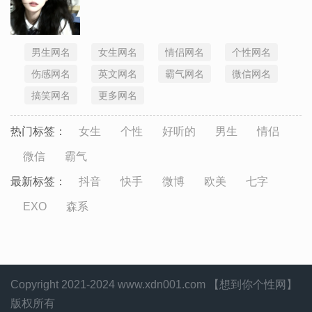
男生网名
女生网名
情侣网名
个性网名
伤感网名
英文网名
霸气网名
微信网名
搞笑网名
更多网名
热门标签：
女生
个性
好听的
男生
情侣
微信
霸气
最新标签：
抖音
快手
微博
欧美
七字
EXO
森系
Copyright 2021-2024 www.xdn001.com 【想到你个性网】
版权所有