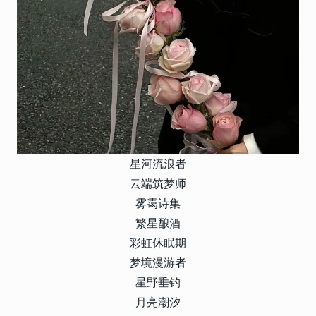
星河流浪者
云端筑梦师
雾霭诗集
繁星酿酒
彩虹休眠期
梦境漫游者
星野垂钓
月亮潮汐