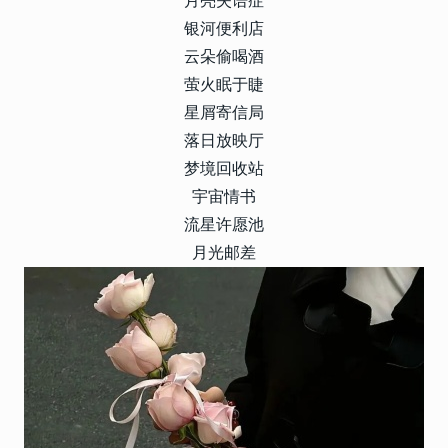
月亮失语症
银河便利店
云朵偷喝酒
萤火眠于睫
星屑寄信局
落日放映厅
梦境回收站
宇宙情书
流星许愿池
月光邮差