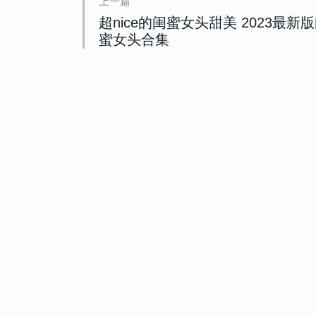
上一篇
超nice的闺蜜女头甜美 2023最新
蜜女头合集