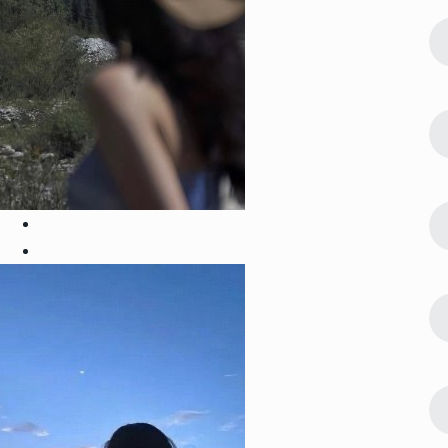
122362
2022-08-09 23:42:03
2
片 吉利能
微信最吉利的好看头像好运图片 吉利能
带来好运的微信头像
119066
2022-07-24 23:30:03
3
像 快来接
偶像练习生蔡徐坤帅气高清头像 快来接
受来自坤坤的美颜暴击
104693
2023-01-06 17:30:06
4
新合集 心怀
2023超级浪漫的情侣头像最新合集 心怀
浪漫宇宙也珍惜人间日常
89036
2022-08-23 09:54:09
5
排行 能带来
微信最吉利的好看头像2022排行 能带来
好运的微信头像图片
64974
2023-05-23 12:54:09
6
熟稳重的洋气
30一40岁女人微信头像 成熟稳重的洋气
女头合集