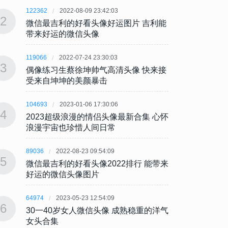
122362
2022-08-09 23:42:03
122362
2
2
微信最吉利的好看头像好运图片 吉利能
微信最
带来好运的微信头像
带来
119066
2022-07-24 23:30:03
119066
3
3
偶像练习生蔡徐坤帅气高清头像 快来接
偶像练
受来自坤坤的美颜暴击
受来
104693
2023-01-06 17:30:06
104693
4
4
2023超级浪漫的情侣头像最新合集 心怀
202
浪漫宇宙也珍惜人间日常
浪漫
89036
2022-08-23 09:54:09
89036
5
5
微信最吉利的好看头像2022排行 能带来
微信最
好运的微信头像图片
好运
64974
2023-05-23 12:54:09
64974
6
6
30一40岁女人微信头像 成熟稳重的洋气
30一
女头合集
女头