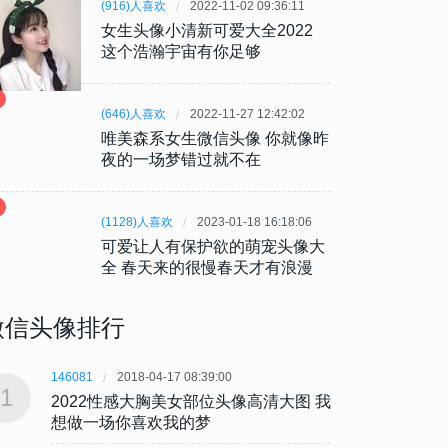
(916)人喜欢
2022-11-02 09:36:11
女生头像小清新可爱大全2022
这个浩瀚宇宙有你足够
(646)人喜欢
2022-11-27 12:42:02
唯美森系女生微信头像 你就像昨
夜的一场梦错过就不在
(1128)人喜欢
2023-01-18 16:18:06
可爱让人有保护欲的萌宠头像大
全 春天来的很慢春天才有浪漫
微信头像排行
146081
2018-04-17 08:39:00
146081
1
1
2022性感大胸美女部位头像高清大图 我
202
想做一场你喜欢我的梦
想做