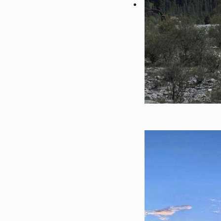
122362
2022-08-09 23:42:03
2
微信最吉利的好看头像好运图
带来好运的微信头像
119066
2022-07-24 23:30:03
3
偶像练习生蔡徐坤帅气高清头
受来自坤坤的美颜暴击
104693
2023-01-06 17:30:06
4
2023超级浪漫的情侣头像最
浪漫宇宙也珍惜人间日常
89036
2022-08-23 09:54:09
5
微信最吉利的好看头像2022
好运的微信头像图片
64974
2023-05-23 12:54:09
6
30一40岁女人微信头像 成
女头合集