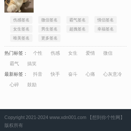
伤感签名
微信签名
霸气签名
情侣签名
女生签名
男生签名
超拽签名
幸福签名
唯美签名
更多签名
热门标签：
个性
伤感
女生
爱情
微信
霸气
搞笑
最新标签：
抖音
快手
奋斗
心痛
心灰意冷
心碎
鼓励
Copyright 2021-2024 www.xdn001.com 【想到你个性网】
版权所有