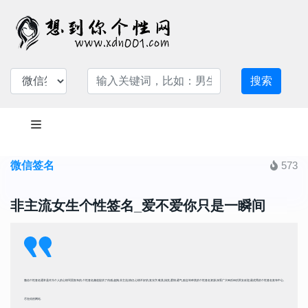
搜索
微信签名
573
非主流女生个性签名_爱不爱你只是一瞬间
微信个性签名通常是作为个人的心情写照发布的,个性签名频道提供了伤感,超拽,非主流,情侣,心情不好的,发光字,唯美,搞笑,爱情,霸气,励志等种类的个性签名资源,深受广大90后00后男女欢迎,最优秀的个性签名发布中心,
尽在你的网站.