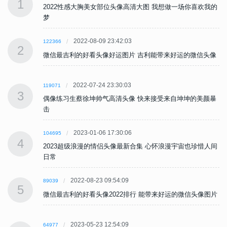
1
的
2022性感大胸美女部位头像高清大图 我想做一场你喜欢我的
梦
2022-08-09 23:42:03
122366
2
像
微信最吉利的好看头像好运图片 吉利能带来好运的微信头像
2022-07-24 23:30:03
119071
3
暴
偶像练习生蔡徐坤帅气高清头像 快来接受来自坤坤的美颜暴
击
2023-01-06 17:30:06
104695
4
间
2023超级浪漫的情侣头像最新合集 心怀浪漫宇宙也珍惜人间
日常
2022-08-23 09:54:09
89039
5
片
微信最吉利的好看头像2022排行 能带来好运的微信头像图片
2023-05-23 12:54:09
64977