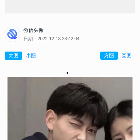
微信头像
日期：2022-12-18 23:42:04
大图
小图
方图
圆图