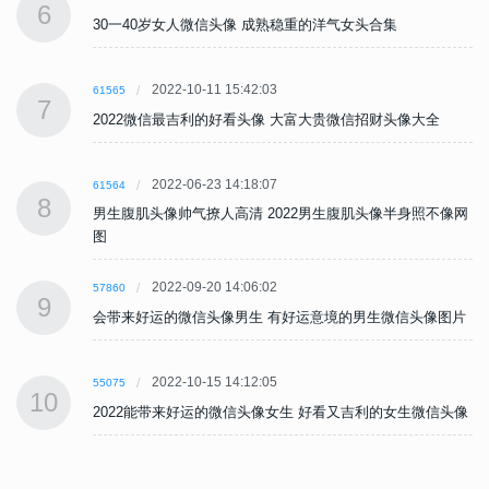
6
30一40岁女人微信头像 成熟稳重的洋气女头合集
2022-10-11 15:42:03
61565
7
2022微信最吉利的好看头像 大富大贵微信招财头像大全
2022-06-23 14:18:07
61564
8
网
男生腹肌头像帅气撩人高清 2022男生腹肌头像半身照不像网
图
2022-09-20 14:06:02
57860
9
片
会带来好运的微信头像男生 有好运意境的男生微信头像图片
2022-10-15 14:12:05
55075
10
像
2022能带来好运的微信头像女生 好看又吉利的女生微信头像