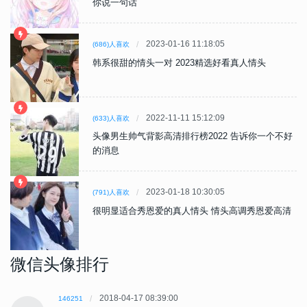
你说一句话
2023-01-16 11:18:05
(686)人喜欢
韩系很甜的情头一对 2023精选好看真人情头
2022-11-11 15:12:09
(633)人喜欢
头像男生帅气背影高清排行榜2022 告诉你一个不好
的消息
2023-01-18 10:30:05
(791)人喜欢
很明显适合秀恩爱的真人情头 情头高调秀恩爱高清
微信头像排行
2018-04-17 08:39:00
146251