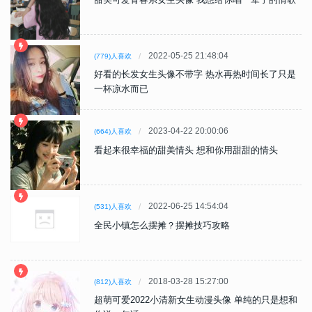
2022-05-25 21:48:04
(779)人喜欢
好看的长发女生头像不带字 热水再热时间长了只是
一杯凉水而已
2023-04-22 20:00:06
(664)人喜欢
看起来很幸福的甜美情头 想和你用甜甜的情头
2022-06-25 14:54:04
(531)人喜欢
全民小镇怎么摆摊？摆摊技巧攻略
2018-03-28 15:27:00
(812)人喜欢
超萌可爱2022小清新女生动漫头像 单纯的只是想和