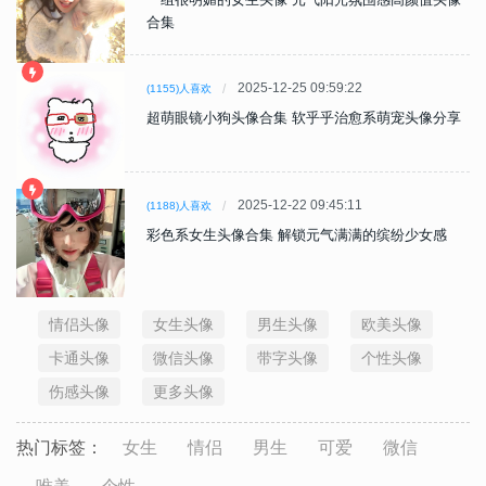
合集
2025-12-25 09:59:22
(1155)人喜欢
超萌眼镜小狗头像合集 软乎乎治愈系萌宠头像分享
2025-12-22 09:45:11
(1188)人喜欢
彩色系女生头像合集 解锁元气满满的缤纷少女感
情侣头像
女生头像
男生头像
欧美头像
卡通头像
微信头像
带字头像
个性头像
伤感头像
更多头像
热门标签：
女生
情侣
男生
可爱
微信