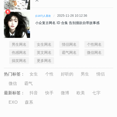
2025-11-26 10:12:36
(1187)人喜欢
小众复古网名 ID 合集 告别撞款自带故事感
男生网名
女生网名
情侣网名
个性网名
伤感网名
英文网名
霸气网名
微信网名
搞笑网名
更多网名
热门标签：
女生
个性
好听的
男生
情侣
微信
霸气
最新标签：
抖音
快手
微博
欧美
七字
EXO
森系