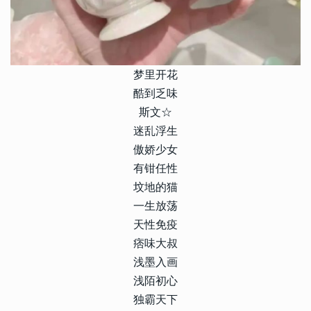
梦里开花
酷到乏味
斯文☆
迷乱浮生
傲娇少女
有钳任性
坟地的猫
一生放荡
天性免疫
痞味大叔
浅墨入画
浅陌初心
独霸天下