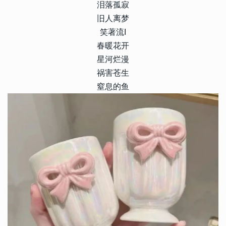
泪落孤寂
旧人离梦
笑著流I
春暖花开
星河烂漫
祸害苍生
窒息的鱼