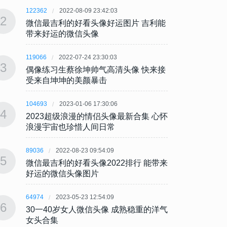
122362
2022-08-09 23:42:03
122362
2
2
微信最吉利的好看头像好运图片 吉利能
微信最
带来好运的微信头像
带来
119066
2022-07-24 23:30:03
119066
3
3
偶像练习生蔡徐坤帅气高清头像 快来接
偶像练
受来自坤坤的美颜暴击
受来
104693
2023-01-06 17:30:06
104693
4
4
2023超级浪漫的情侣头像最新合集 心怀
202
浪漫宇宙也珍惜人间日常
浪漫
89036
2022-08-23 09:54:09
89036
5
5
微信最吉利的好看头像2022排行 能带来
微信最
好运的微信头像图片
好运
64974
2023-05-23 12:54:09
64974
6
6
30一40岁女人微信头像 成熟稳重的洋气
30一
女头合集
女头