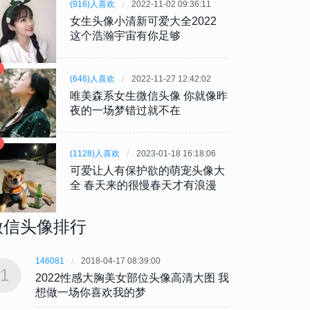
(916)人喜欢
2022-11-02 09:36:11
女生头像小清新可爱大全2022
这个浩瀚宇宙有你足够
(646)人喜欢
2022-11-27 12:42:02
唯美森系女生微信头像 你就像昨
夜的一场梦错过就不在
(1128)人喜欢
2023-01-18 16:18:06
可爱让人有保护欲的萌宠头像大
全 春天来的很慢春天才有浪漫
微信头像排行
146081
2018-04-17 08:39:00
146081
1
1
2022性感大胸美女部位头像高清大图 我
202
想做一场你喜欢我的梦
想做