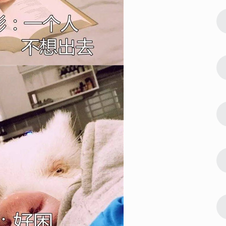
122362
2022-08-09 23:42:03
2
片 吉利能
微信最吉利的好看头像好运图片 吉利能
带来好运的微信头像
119066
2022-07-24 23:30:03
3
像 快来接
偶像练习生蔡徐坤帅气高清头像 快来接
受来自坤坤的美颜暴击
104693
2023-01-06 17:30:06
4
新合集 心怀
2023超级浪漫的情侣头像最新合集 心怀
浪漫宇宙也珍惜人间日常
89036
2022-08-23 09:54:09
5
排行 能带来
微信最吉利的好看头像2022排行 能带来
好运的微信头像图片
64974
2023-05-23 12:54:09
6
熟稳重的洋气
30一40岁女人微信头像 成熟稳重的洋气
女头合集