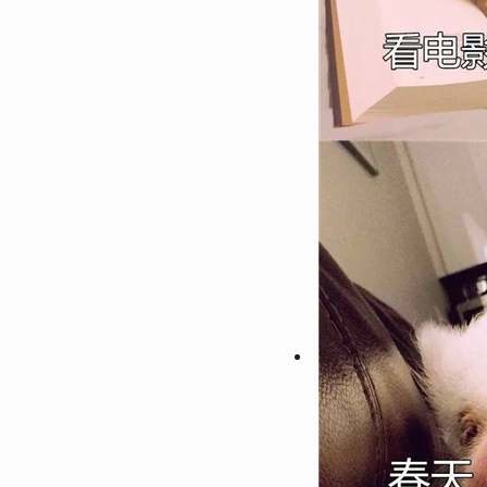
122362
2022-08-09 23:42:03
2
微信最吉利的好看头像好运图
带来好运的微信头像
119066
2022-07-24 23:30:03
3
偶像练习生蔡徐坤帅气高清头
受来自坤坤的美颜暴击
104693
2023-01-06 17:30:06
4
2023超级浪漫的情侣头像最
浪漫宇宙也珍惜人间日常
89036
2022-08-23 09:54:09
5
微信最吉利的好看头像2022
好运的微信头像图片
64974
2023-05-23 12:54:09
6
30一40岁女人微信头像 成
女头合集