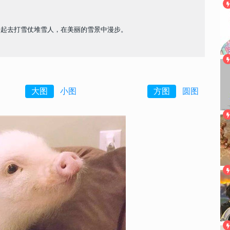
一起去打雪仗堆雪人，在美丽的雪景中漫步。
大图
小图
方图
圆图