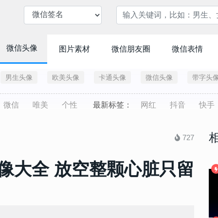
微信头像
图片素材
微信朋友圈
微信表情
男生头像
欧美头像
卡通头像
微信头像
带字头
微信
唯美
个性
最新标签：
网红
抖音
快手
727
像大全 放空整颗心脏只留