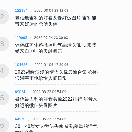
122354
2022-08-09 23:42:03
122354
2
2
微信最吉利的好看头像好运图片 吉利能
微信最
带来好运的微信头像
带来
119063
2022-07-24 23:30:03
119063
3
3
偶像练习生蔡徐坤帅气高清头像 快来接
偶像练
受来自坤坤的美颜暴击
受来
104686
2023-01-06 17:30:06
104686
4
4
2023超级浪漫的情侣头像最新合集 心怀
202
浪漫宇宙也珍惜人间日常
浪漫
89034
2022-08-23 09:54:09
89034
5
5
微信最吉利的好看头像2022排行 能带来
微信最
好运的微信头像图片
好运
64970
2023-05-23 12:54:09
64970
6
6
30一40岁女人微信头像 成熟稳重的洋气
30一