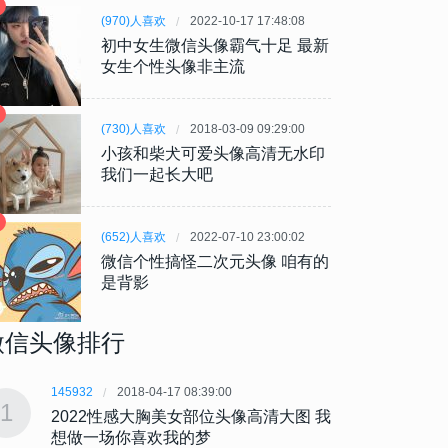
(970)人喜欢
2022-10-17 17:48:08
初中女生微信头像霸气十足 最新
女生个性头像非主流
(730)人喜欢
2018-03-09 09:29:00
小孩和柴犬可爱头像高清无水印
我们一起长大吧
(652)人喜欢
2022-07-10 23:00:02
微信个性搞怪二次元头像 咱有的
是背影
微信头像排行
145932
2018-04-17 08:39:00
145932
1
1
2022性感大胸美女部位头像高清大图 我
202
想做一场你喜欢我的梦
想做