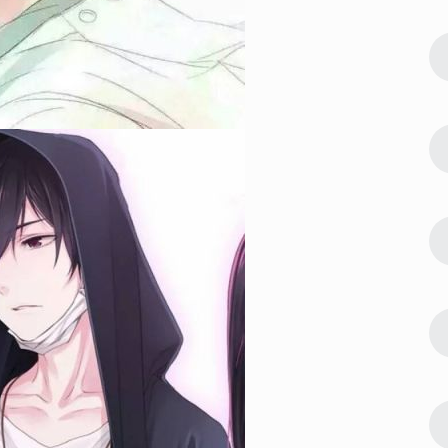
122354
2022-08-09 23:42:03
2
片 吉利能
微信最吉利的好看头像好运图片 吉利能
带来好运的微信头像
119063
2022-07-24 23:30:03
3
像 快来接
偶像练习生蔡徐坤帅气高清头像 快来接
受来自坤坤的美颜暴击
104686
2023-01-06 17:30:06
4
新合集 心怀
2023超级浪漫的情侣头像最新合集 心怀
浪漫宇宙也珍惜人间日常
89034
2022-08-23 09:54:09
5
排行 能带来
微信最吉利的好看头像2022排行 能带来
好运的微信头像图片
64970
2023-05-23 12:54:09
6
熟稳重的洋气
30一40岁女人微信头像 成熟稳重的洋气