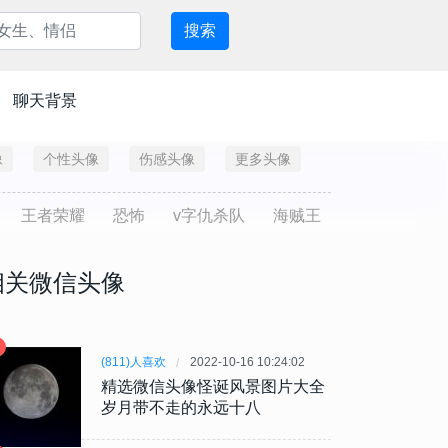
搜索
聊天背景
像
个性头像
伤感头像
更多头像
王者荣耀
恐怖
v字仇杀队
海贼王
相关微信头像
(811)人喜欢
2022-10-16 10:24:02
精选微信头像怪诞风景图片大全
岁月带不走的永远十八