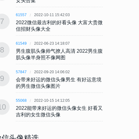
女头合集
女头
61557
2022-10-11 15:42:03
61557
7
7
2022微信最吉利的好看头像 大富大贵微
202
信招财头像大全
信招
61549
2022-06-23 14:18:07
61549
8
8
男生腹肌头像帅气撩人高清 2022男生腹
男生腹
肌头像半身照不像网图
肌头
57847
2022-09-20 14:06:02
57847
9
9
会带来好运的微信头像男生 有好运意境
会带来
的男生微信头像图片
的男
55068
2022-10-15 14:12:05
55068
10
10
2022能带来好运的微信头像女生 好看又
202
吉利的女生微信头像
吉利
微信头像精选