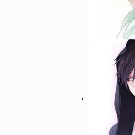
122354
2022-08-09 23:42:03
2
微信最吉利的好看头像好运图
带来好运的微信头像
119063
2022-07-24 23:30:03
3
偶像练习生蔡徐坤帅气高清头
受来自坤坤的美颜暴击
104686
2023-01-06 17:30:06
4
2023超级浪漫的情侣头像最
浪漫宇宙也珍惜人间日常
89034
2022-08-23 09:54:09
5
微信最吉利的好看头像2022
好运的微信头像图片
64970
2023-05-23 12:54:09
6
30一40岁女人微信头像 成