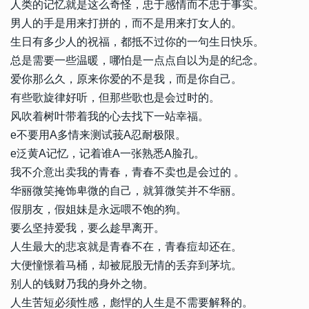
人类的记忆就是这么奇怪，忠于感情而不忠于事实。
男人的手是用来打拼的，而不是用来打女人的。
生日有多少人的祝福，都抵不过你的一句生日快乐。
总是需要一些温暖，哪怕是一点点自以为是的纪念。
爱你那么久，原来你爱的不是我，而是你自己。
有些歌旋律好听，但那些歌也是会过时的。
风吹着树叶带着我的心去找下一站幸福。
e不要用A多情来测试莪A忍耐极限。
e泛黄A记忆，记着谁A一张熟悉A脸孔。
我不介意出卖我的青春，青春不卖也是会过的 。
华丽微笑掩饰卑微的自己，就算微笑并不华丽。
假朋友，假姐妹是永远喂不饱的狗。
要么坚持爱我，要么趁早离开。
人生最大的悲哀就是青春不在，青春痘却还在。
大便憧憬着马桶，却被屁股无情的丢弃到茅坑。
别人的钱财乃我的身外之物。
人生苦短必须性感，彪悍的人生是不需要解释的。