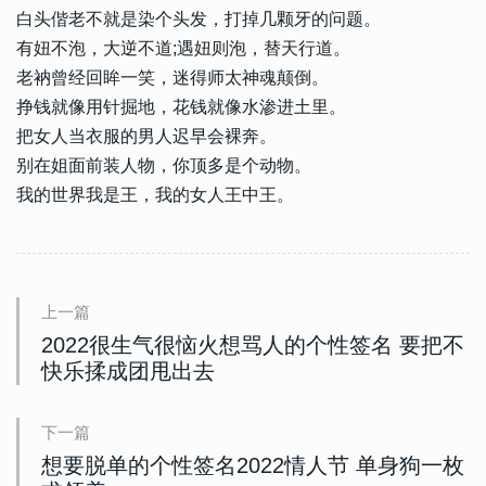
白头偕老不就是染个头发，打掉几颗牙的问题。
有妞不泡，大逆不道;遇妞则泡，替天行道。
老衲曾经回眸一笑，迷得师太神魂颠倒。
挣钱就像用针掘地，花钱就像水渗进土里。
把女人当衣服的男人迟早会裸奔。
别在姐面前装人物，你顶多是个动物。
我的世界我是王，我的女人王中王。
上一篇
2022很生气很恼火想骂人的个性签名 要把不
快乐揉成团甩出去
下一篇
想要脱单的个性签名2022情人节 单身狗一枚