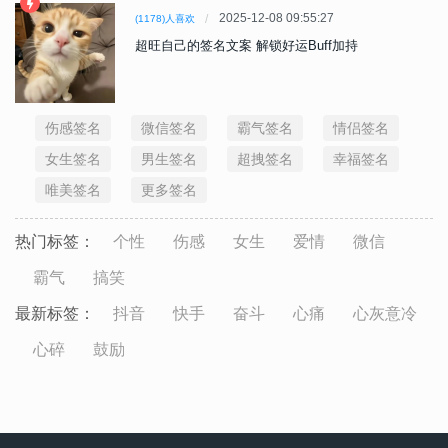
2025-12-08 09:55:27
(1178)人喜欢
超旺自己的签名文案 解锁好运Buff加持
伤感签名
微信签名
霸气签名
情侣签名
女生签名
男生签名
超拽签名
幸福签名
唯美签名
更多签名
热门标签：
个性
伤感
女生
爱情
微信
霸气
搞笑
最新标签：
抖音
快手
奋斗
心痛
心灰意冷
心碎
鼓励