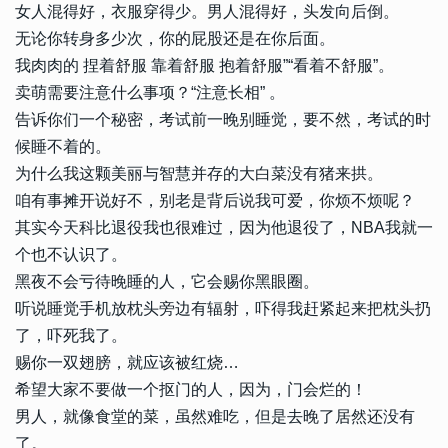
女人混得好，衣服穿得少。男人混得好，头发向后倒。
无论你转身多少次，你的屁股还是在你后面。
我肉肉的 捏着舒服 靠着舒服 抱着舒服”“看着不舒服”。
卖萌需要注意什么事项？“注意长相” 。
告诉你们一个秘密，考试前一晚别睡觉，要不然，考试的时
候睡不着的。
为什么我这颗美丽与智慧并存的大白菜没有猪来拱。
咱有事摊开说好不，别老是背后说我可爱，你烦不烦呢？
其实今天科比退役我也很难过，因为他退役了，NBA我就一
个也不认识了。
黑夜不会亏待晚睡的人，它会赐你黑眼圈。
听说睡觉手机放枕头旁边有辐射，吓得我赶紧起来把枕头扔
了，吓死我了。
赐你一双翅膀，就应该被红烧…
希望大家不要做一个抠门的人，因为，门会烂的！
男人，就像食堂的菜，虽然难吃，但是去晚了居然还没有
了。