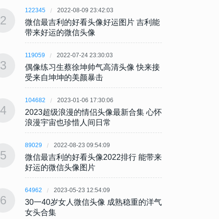
122345
2022-08-09 23:42:03
122345
2
2
微信最吉利的好看头像好运图片 吉利能
微信最
带来好运的微信头像
带来
119059
2022-07-24 23:30:03
119059
3
3
偶像练习生蔡徐坤帅气高清头像 快来接
偶像练
受来自坤坤的美颜暴击
受来
104682
2023-01-06 17:30:06
104682
4
4
2023超级浪漫的情侣头像最新合集 心怀
202
浪漫宇宙也珍惜人间日常
浪漫
89029
2022-08-23 09:54:09
89029
5
5
微信最吉利的好看头像2022排行 能带来
微信最
好运的微信头像图片
好运
64962
2023-05-23 12:54:09
64962
6
6
30一40岁女人微信头像 成熟稳重的洋气
30一
女头合集
女头