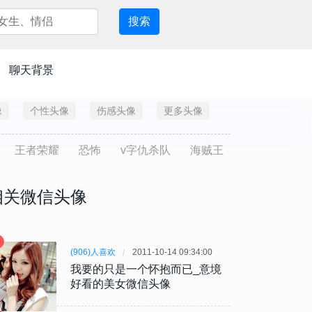
搜索
聊天背景
像
个性头像
伤感头像
更多头像
王者荣耀
恐怖
v字仇杀队
海贼王
相关微信头像
(906)人喜欢
2011-10-14 09:34:00
我要的只是一个怀抱而已_意境
好看的美女微信头像