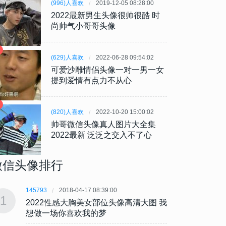
(996)人喜欢
2019-12-05 08:28:00
2022最新男生头像很帅很酷 时
尚帅气小哥哥头像
(629)人喜欢
2022-06-28 09:54:02
可爱沙雕情侣头像一对一男一女
提到爱情有点力不从心
(820)人喜欢
2022-10-20 15:00:02
帅哥微信头像真人图片大全集
2022最新 泛泛之交入不了心
微信头像排行
145793
2018-04-17 08:39:00
145793
1
1
2022性感大胸美女部位头像高清大图 我
202
想做一场你喜欢我的梦
想做