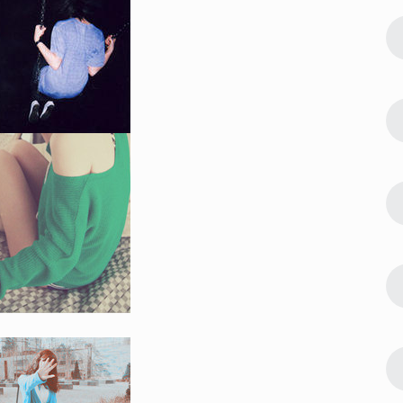
122345
2022-08-09 23:42:03
2
片 吉利能
微信最吉利的好看头像好运图片 吉利能
带来好运的微信头像
119059
2022-07-24 23:30:03
3
像 快来接
偶像练习生蔡徐坤帅气高清头像 快来接
受来自坤坤的美颜暴击
104682
2023-01-06 17:30:06
4
新合集 心怀
2023超级浪漫的情侣头像最新合集 心怀
浪漫宇宙也珍惜人间日常
89029
2022-08-23 09:54:09
5
排行 能带来
微信最吉利的好看头像2022排行 能带来
好运的微信头像图片
64962
2023-05-23 12:54:09
6
熟稳重的洋气
30一40岁女人微信头像 成熟稳重的洋气
女头合集