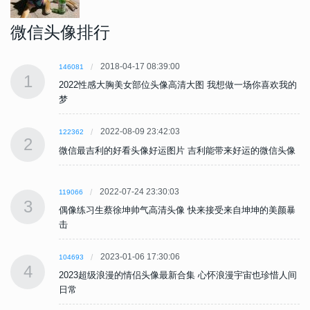
微信头像排行
2018-04-17 08:39:00
146081
1
的
2022性感大胸美女部位头像高清大图 我想做一场你喜欢我的
梦
2022-08-09 23:42:03
122362
2
像
微信最吉利的好看头像好运图片 吉利能带来好运的微信头像
2022-07-24 23:30:03
119066
3
暴
偶像练习生蔡徐坤帅气高清头像 快来接受来自坤坤的美颜暴
击
2023-01-06 17:30:06
104693
4
间
2023超级浪漫的情侣头像最新合集 心怀浪漫宇宙也珍惜人间
日常