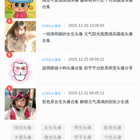
搞怪可爱氛围感头像 趣味萌系小众个性高颜值头像
合集
2025-12-26 10:06:55
(1391)人喜欢
一组很明媚的女生头像 元气阳光氛围感高颜值头像
合集
2025-12-25 09:59:22
(1151)人喜欢
超萌眼镜小狗头像合集 软乎乎治愈系萌宠头像分享
2025-12-22 09:45:11
(1181)人喜欢
彩色系女生头像合集 解锁元气满满的缤纷少女感
情侣头像
女生头像
男生头像
欧美头像
卡通头像
微信头像
带字头像
个性头像