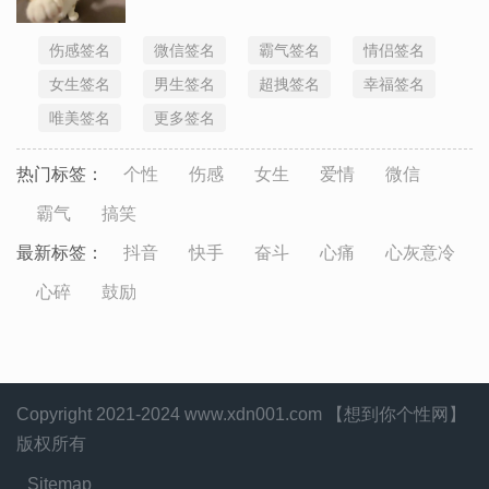
伤感签名
微信签名
霸气签名
情侣签名
女生签名
男生签名
超拽签名
幸福签名
唯美签名
更多签名
热门标签：
个性
伤感
女生
爱情
微信
霸气
搞笑
最新标签：
抖音
快手
奋斗
心痛
心灰意冷
心碎
鼓励
Copyright 2021-2024 www.xdn001.com 【想到你个性网】
版权所有
Sitemap