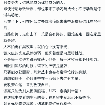
只要努力，你就能成为你想成为的人。
即使行动导致错误，却也带来了学习与成长；不行动则是停
滞与萎缩。
活在当下，别在怀念过去或者憧憬未来中浪费掉你现在的生
活。
出路出路，走出去了，总是会有路的。困难苦难，困在家里
就是难。
人不怕走在黑夜里，就怕心中没有阳光。
萤火虫的光点虽然微弱，但亮着便是向黑暗挑战。
不是每一次努力都有收获，但是，每一次收获都必须努力。
当眼泪流尽的时候，留下的应该是坚强。
只要能收获甜蜜，荆棘丛中也会有蜜蜂忙碌的身影。
思想如钻子，必须集中在一点钻下去才有力量。
要改变命运，首先改变自己。
漂亮只能为别人提供眼福，却不一定换到幸福！
在逆境中要看到生活的美，在希望中别忘记不断奋斗。
如果你想攀登高峰，切莫把彩虹当作梯子。