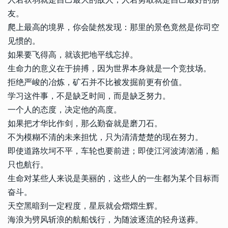
友。
爬上最高的境界，你会陡然发现：那里的景色竟然是你司空
见惯的。
如果要飞得高，就该把地平线忘掉。
生命力的意义在于拚搏，因为世界本身就是一个竞技场。
拒绝严峻的冶炼，矿石并不比被发掘前更有价值。
学习这件事，不是缺乏时间，而是缺乏努力。
一个人的态度，决定他的高度。
如果把才华比作剑，那么勤奋就是磨刀石。
不为模糊不清的未来担忧，只为清清楚楚的现在努力。
即使道路坎坷不平，车轮也要前进；即使江河波涛汹涌，船
只也航行。
生命对某些人来说是美丽的，这些人的一生都为某个目标而
奋斗。
天空黑暗到一定程度，星辰就会熠熠生辉。
海浪为劈风斩浪的航船饯行，为随波逐流的轻舟送葬。