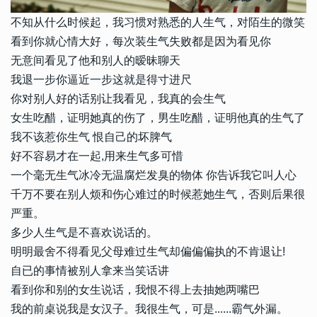
不知从什么时候起，我习惯对熟悉的人生气，对陌生的微笑
看到你就心情大好，每次装生气失败都是因为看见你
无意间看见了他和别人的暧昧聊天
我退一步你逼近一步这就是得寸进尺
你对别人好的话别让我看见，我真的会生气
女生吃醋，证明她真的伤了，男生吃醋，证明他真的生气了
我不该惹你生气 恨自己的坏脾气
好不容易才在一起,用来生气多可惜
一个毫无生气冰冷无温腐烂发臭的物体 你告诉我它叫人心
千万不要在别人烦和伤心难过的时候惹她生气，否则后果很
严重。
多少人生气是不喜欢说话的。
明明最舍不得看见父母难过生气却偏偏偏执的不肯退让!
自已的事情被别人拿来当笑话讲
看到你和别的女生说话，我恨不得上去抽她两嘴巴
我的前桌说我是女汉子。我很生气，可是......霸气外漏。