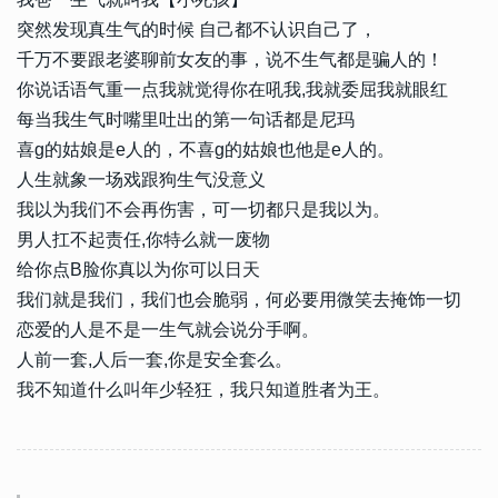
突然发现真生气的时候 自己都不认识自己了，
千万不要跟老婆聊前女友的事，说不生气都是骗人的！
你说话语气重一点我就觉得你在吼我,我就委屈我就眼红
每当我生气时嘴里吐出的第一句话都是尼玛
喜g的姑娘是e人的，不喜g的姑娘也他是e人的。
人生就象一场戏跟狗生气没意义
我以为我们不会再伤害，可一切都只是我以为。
男人扛不起责任,你特么就一废物
给你点B脸你真以为你可以日天
我们就是我们，我们也会脆弱，何必要用微笑去掩饰一切
恋爱的人是不是一生气就会说分手啊。
人前一套,人后一套,你是安全套么。
我不知道什么叫年少轻狂，我只知道胜者为王。