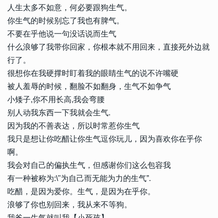
人生太多不如意，何必要跟狗生气。
你生气的时候别忘了我也有脾气。
不要在乎他说一句没话说而生气
什么浪够了我带你回家，你根本就不用回来，直接死外边就
行了。
很想你在我硬撑时盯着我的眼睛生气的说不许嘴硬
被人羞辱的时候，翻脸不如翻身，生气不如争气
小矮子,你不用长高,我会弯腰
别人动我东西一下我就会生气.
因为我的不善表达，所以时常惹你生气
我只是想让你吃醋让你生气逗你玩儿，因为喜欢你在乎你
啊。
我会对自己的偏执生气，但感谢你们这么包容我
有一种被称为:\"为自己而无能为力的生气”.
吃醋，是因为爱你。生气，是因为在乎你。
浪够了你也别回来，我从来不等狗。
我爸一生气就叫我【小死孩】