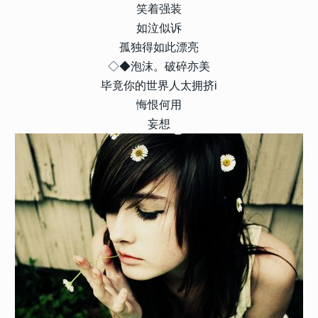
笑着强装
如泣似诉
孤独得如此漂亮
◇◆泡沫。破碎亦美
毕竟你的世界人太拥挤i
悔恨何用
妄想