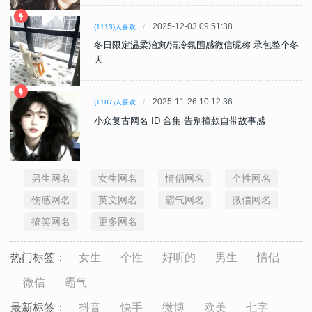
2025-12-03 09:51:38
(1113)人喜欢
冬日限定温柔治愈/清冷氛围感微信昵称 承包整个冬
天
2025-11-26 10:12:36
(1187)人喜欢
小众复古网名 ID 合集 告别撞款自带故事感
男生网名
女生网名
情侣网名
个性网名
伤感网名
英文网名
霸气网名
微信网名
搞笑网名
更多网名
热门标签：
女生
个性
好听的
男生
情侣
微信
霸气
最新标签：
抖音
快手
微博
欧美
七字