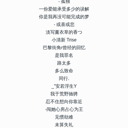
- 孤独
一份爱能承受多少的误解
你是我再没可能完成的梦
- 或喜或悲
淡写薰衣草的香つ
小清新 Trise
巴黎街角r曾经的回忆
是我罪名
路太多
多么致命
同行.
_”安若浮生Y
我于荒野驰骋
忍不住想向你靠近
-闯她心房占心为王
见惯劫难
未算失礼