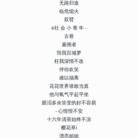
无路归途
临危熄火
双臂
e社 会 小 青 年 -
古巷
雇佣者
毁我百城梦
枉我深情不改
伴你欢笑
难以抽离
花花世界谁敢当真
他与氧气平起平坐
眼泪多余笑变的好不容易
- 心惶惶不安
十六年清茶始终不凉
樱花草i
漂亮姐姐