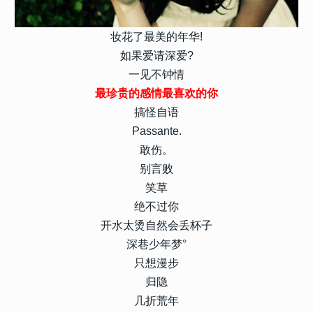
妆花了最美的年华!
如果爱请深爱?
一见不钟情
最珍贵的感情最喜欢的你
搞怪自语
Passante.
敢伤。
别言败
笑草
绝不过你
开水太烫自然会丢杯子
深巷少年梦°
只想漫步
归隐
几折荒年