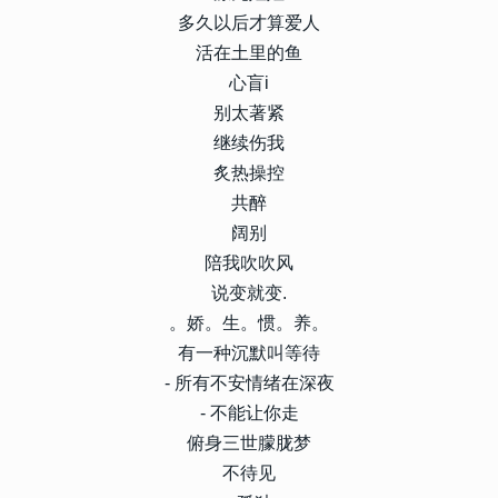
多久以后才算爱人
活在土里的鱼
心盲i
别太著紧
继续伤我
炙热操控
共醉
阔别
陪我吹吹风
说变就变.
。娇。生。惯。养。
有一种沉默叫等待
- 所有不安情绪在深夜
- 不能让你走
俯身三世朦胧梦
不待见