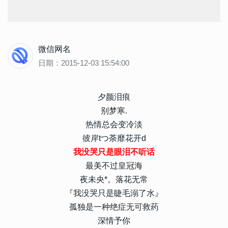
微信网名
日期：2015-12-03 15:54:00
夕颜泪痕
别梦寒.
热情总会变冷淡
彼岸tつ荼靡花开d
我没哭只是眼泪不听话
最美不过皇冠海
夜未央*。落花无常
『我没哭只是睫毛溺了水』
孤独是一种绝症无可救药
深情予你