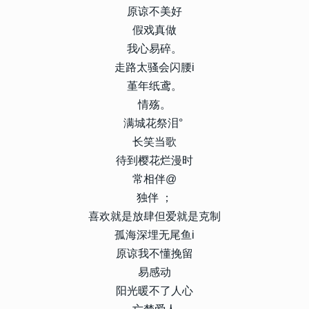
原谅不美好
假戏真做
我心易碎。
走路太骚会闪腰i
堇年纸鸢。
情殇。
满城花祭泪°
长笑当歌
待到樱花烂漫时
常相伴@
独伴 ；
喜欢就是放肆但爱就是克制
孤海深埋无尾鱼i
原谅我不懂挽留
易感动
阳光暖不了人心