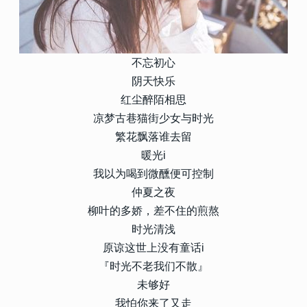
不忘初心
阴天快乐
红尘醉陌相思
凉梦古巷猫街少女与时光
繁花飘落谁去留
暖光i
我以为喝到微醺便可控制
仲夏之夜
柳叶的多娇，差不住的煎熬
时光清浅
原谅这世上没有童话i
『时光不老我们不散』
未够好
我怕你来了又走