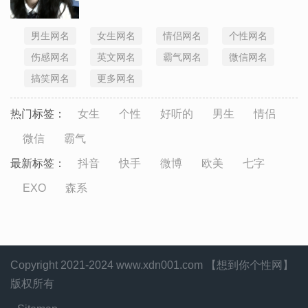
男生网名
女生网名
情侣网名
个性网名
伤感网名
英文网名
霸气网名
微信网名
搞笑网名
更多网名
热门标签：
女生
个性
好听的
男生
情侣
微信
霸气
最新标签：
抖音
快手
微博
欧美
七字
EXO
森系
Copyright 2021-2024 www.xdn001.com 【想到你个性网】
版权所有