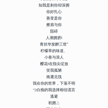
知我是刺你却深拥
你好扎心
善变是你
擦肩与你
阻碍
人潮拥挤i
青丝华发醉三世°
柠檬草的味道、
小巷与浪人
樱花r在指尖绽放
笑我孤陋
南鸢北筏
我在你的世界，下落不明
つ白痴的我选择相信谎言
逃避
初拥△