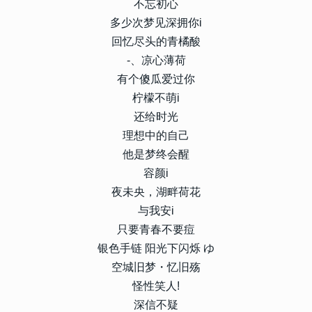
不忘初心
多少次梦见深拥你i
回忆尽头的青橘酸
-、凉心薄荷
有个傻瓜爱过你
柠檬不萌i
还给时光
理想中的自己
他是梦终会醒
容颜i
夜未央，湖畔荷花
与我安i
只要青春不要痘
银色手链 阳光下闪烁 ゆ
空城旧梦・忆旧殇
怪性笑人!
深信不疑