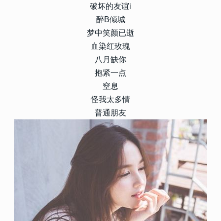
破坏的友谊i
醉B倾城
梦中笑颜已逝
血染红玫瑰
八月缺你
抱紧一点
窒息
怪我太多情
普通朋友