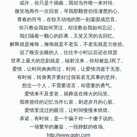
或许，你只是个插曲，我却当作唯一来对待。
微笑地再作一次回首，寻我那颗曾彷徨凄楚的心。
青春的符号，在惊天动地的那一刻凝固成悲音。
你只教会我如何哭泣，却没教会我如何忘记 。
我们隔着一颗心的距离，又笑又哭的去回忆。
解释就是掩饰，掩饰就是不老实，不老实就是欠收拾。
说了晚安去睡的人，往往半小时以后还在得瑟
世界上最大的悲剧就是，辐射没来，你却被盐J死了。
爱情，让时间匆匆而过，时间，让爱情消逝于无形。
有时候，转身离开要好过假装若无其事的坚持。
想念一个人，不需要语言，却需要的勇气。
爱情来不及变老，就葬送在烽火的玩笑。
我将曾经的记忆当作匕首，刺进岁月的心脏。
爱情里流过的眼泪，让时间慢慢来烘焙。
承诺，有时候，是一个骗子对一个傻子说的。
一场繁华的邂逅，一段静默的收场。
http://www.qqtn.com