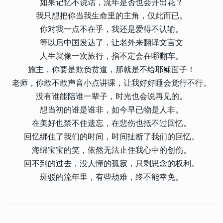
如果记忆不说话，流年是否也会开出花？
我只想把你当我生命里的主角，仅此而已。
你对我一点不在乎，我还是爱得不认输。
等以后中国发达了，让老外来翻译文言文
人生就像一次旅行，指不定会在哪翻车。
施主，你要是欺负贫道，那就是不给耶稣面子！
老师，你敢不敢声音小点讲课，让我好好睡会觉行不行。
没有谁能陪谁一辈子，时光也会说再见的。
想当初的谁是谁非，如今早已物是人非。
在美好也禁不住遗忘，在悲伤也抵不过回忆。
回忆绑住了我们的时间，时间扯断了我们的回忆。
海绵宝宝的笑，依然无法止住我心中的创伤。
回不到的过去，没人懂的孤寂，只剩思念的权利。
斑驳的流年里，有些劫难，终不能幸免。