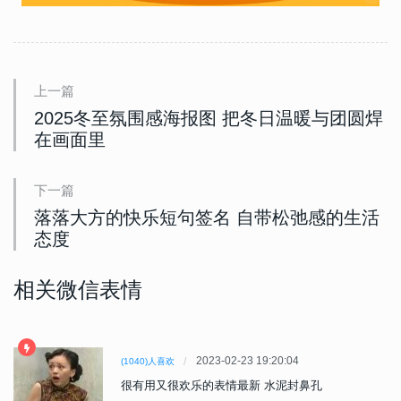
上一篇
2025冬至氛围感海报图 把冬日温暖与团圆焊
在画面里
下一篇
落落大方的快乐短句签名 自带松弛感的生活
态度
相关微信表情
2023-02-23 19:20:04
(1040)人喜欢
很有用又很欢乐的表情最新 水泥封鼻孔