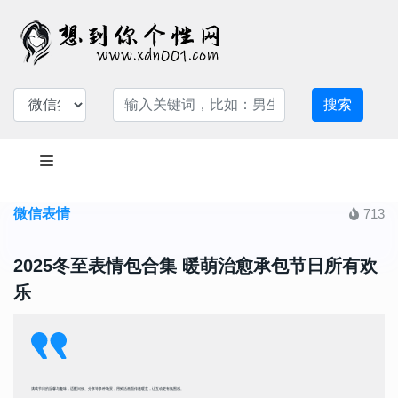
搜索
微信表情
713
2025冬至表情包合集 暖萌治愈承包节日所有欢
乐
满载节日的温馨与趣味，适配问候、分享等多种场景，用鲜活画面传递暖意，让互动更有氛围感。