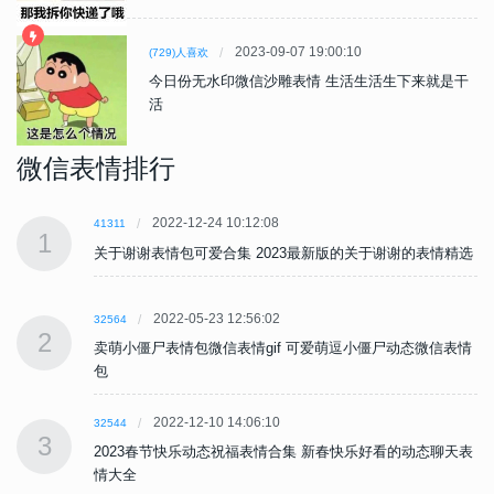
2023-09-07 19:00:10
(729)人喜欢
今日份无水印微信沙雕表情 生活生活生下来就是干
活
微信表情排行
2022-12-24 10:12:08
41311
1
选
关于谢谢表情包可爱合集 2023最新版的关于谢谢的表情精选
2022-05-23 12:56:02
32564
2
情
卖萌小僵尸表情包微信表情gif 可爱萌逗小僵尸动态微信表情
包
2022-12-10 14:06:10
32544
3
表
2023春节快乐动态祝福表情合集 新春快乐好看的动态聊天表
情大全