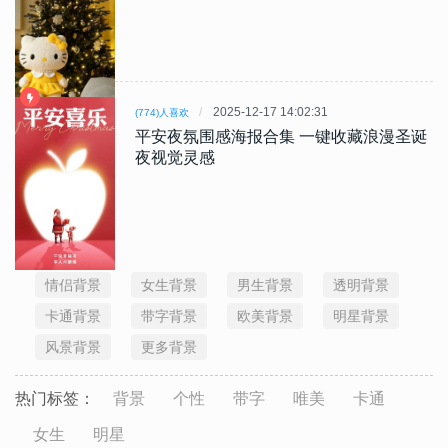
2025-12-17 14:02:31
(774)人喜欢
平安夜氛围感海报合集 一键收藏浪漫圣诞
夜视觉灵感
情侣背景
女生背景
男生背景
透明背景
卡通背景
带字背景
欧美背景
明星背景
风景背景
更多背景
热门标签：
背景
个性
带字
唯美
卡通
女生
明星