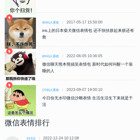
2017-05-17 15:50:00
(634)人喜欢
ins上的日本柴犬微信表情包 还不快扶朕起来朕还有
救
2022-06-05 10:36:05
(824)人喜欢
微信聊天熊本熊搞笑表情包 新时代如何叫醒一个装
睡的人
2023-09-07 19:00:10
(729)人喜欢
今日份无水印微信沙雕表情 生活生活生下来就是干
活
微信表情排行
2022-12-24 10:12:08
41311