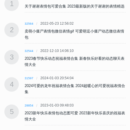
1
选
关于谢谢表情包可爱合集 2023最新版的关于谢谢的表情精选
2022-05-23 12:56:02
32564
2
情
卖萌小僵尸表情包微信表情gif 可爱萌逗小僵尸动态微信表情
包
2022-12-10 14:06:10
32544
3
表
2023春节快乐动态祝福表情合集 新春快乐好看的动态聊天表
情大全
2024-01-03 20:54:04
31597
4
情合
2024可爱的龙年祝福表情合集 2024超暖心的可爱祝福表情合
集
2023-01-03 09:48:03
28854
5
福表
2023新年快乐表情包动态图可爱 2023新年快乐喜庆的祝福表
情大全