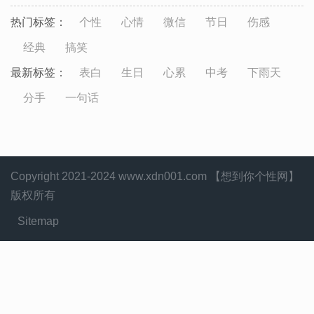
热门标签：
个性
心情
微信
节日
伤感
经典
搞笑
最新标签：
表白
生日
心累
中考
下雨天
分手
一句话
Copyright 2021-2024 www.xdn001.com 【想到你个性网】
版权所有
Sitemap