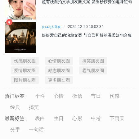
超有梗自拍文学朋友圈文案 发圈秒获赞的趣味短句
2025-12-20 10:02:34
(1143)人喜欢
好好爱自己的治愈文案 与自己和解的温柔短句合集
伤感朋友圈
心情朋友圈
搞笑朋友圈
爱情朋友圈
励志朋友圈
霸气朋友圈
图片朋友圈
更多朋友圈
热门标签：
个性
心情
微信
节日
伤感
经典
搞笑
最新标签：
表白
生日
心累
中考
下雨天
分手
一句话