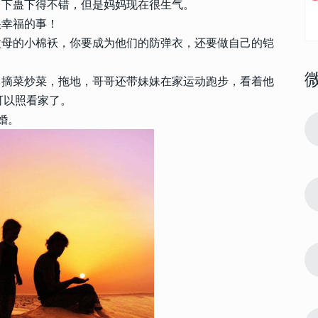
，下蛊下得不错，但是妈妈现在很生气。
很幸福的事！
父母的小棉袄，你要成为他们的防弹衣，还要做自己的铠
，摘菜炒菜，拖地，哥哥还带妹妹在家运动跑步，看着他
可以照看家了。
90906
2024-01-23 21:33:25
婚。
1
023最新版
520我爱你复制粘贴带数字 2023最新版
的520个我爱你
22294
2023-12-28 20:00:04
2
年文案 龙年
发朋友圈会被赞爆的2024跨年文案 龙年
跨年语录直接封神
15031
2023-02-26 09:30:03
3
说 这一年
这一年是我最难熬的一年的说说 这一年
我承受了太多的句子
14737
2023-12-24 10:27:07