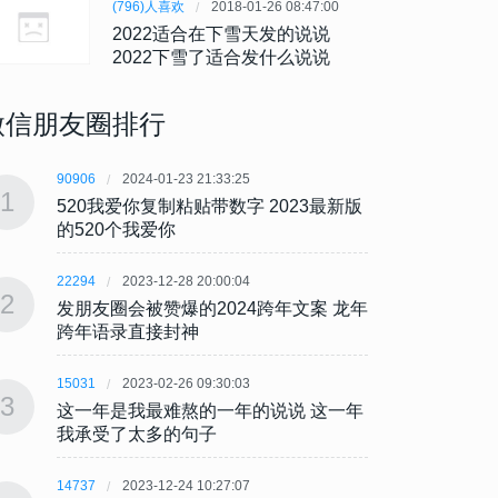
(796)人喜欢
2018-01-26 08:47:00
2022适合在下雪天发的说说
2022下雪了适合发什么说说
微信朋友圈排行
90906
2024-01-23 21:33:25
90906
1
1
520我爱你复制粘贴带数字 2023最新版
520
的520个我爱你
的52
22294
2023-12-28 20:00:04
22294
2
2
发朋友圈会被赞爆的2024跨年文案 龙年
发朋友
跨年语录直接封神
跨年
15031
2023-02-26 09:30:03
15031
3
3
这一年是我最难熬的一年的说说 这一年
这一年
我承受了太多的句子
我承
14737
2023-12-24 10:27:07
14737