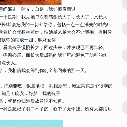
4
年大吉过年
新年符号祝福文案可复制 龙年大吉过年
经意间溜走，时光，总是与我们擦肩而过！
可爱符号祝福
住一个星期，我见她每次都感觉长大了，长大了，又长大
12578
2023-02-26 14:20:10
长!我会把我的一切都给你，包括一点一点消失的时光!
5
节与家人团
过年一家人团圆的祝福语 春节与家人团
在逮着机会就想抱着她，怕她越来越大会不让我抱，有时候
聚的短句
里软软的缩成一团，麻麻爱你
天，看着孩子慢慢长大，回过头来，才发现已不再年轻。
10335
2022-12-15 14:18:08
6
束时痛彻心扉。而长大后成熟的我们可能避免了幼稚的伤
退群告别语
退出群聊告别文案简短 幽默退群告别语
最新
慢点长大。
大了，我相信我会等到你们全都回来的那一天。
10325
2023-07-20 20:00:11
7
子 表扬孩
晒孩子奖状发朋友圈的精美句子 表扬孩
好的，特别能吃，饭量渐增，我很欣慰，诺宝其实是个很乖的
子拿奖状的短句
，知足！晚安，好梦，我的孩子
成熟，就是你知道后故意说不知道。
9087
2023-07-28 15:54:10
8
 为了挣几
忙忙碌碌只为碎银几两的说说 为了挣几
，一种是忘记了明白不了的，心中了无牵挂。所有人都用后
两碎银感悟说说