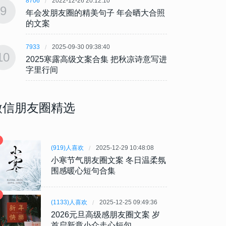
8706
2022-12-26 20:12:10
8706
9
9
年会发朋友圈的精美句子 年会晒大合照
年会发
的文案
的文
7933
2025-09-30 09:38:40
7933
10
10
2025寒露高级文案合集 把秋凉诗意写进
202
字里行间
字里
微信朋友圈精选
(919)人喜欢
2025-12-29 10:48:08
小寒节气朋友圈文案 冬日温柔氛
围感暖心短句合集
(1133)人喜欢
2025-12-25 09:49:36
2026元旦高级感朋友圈文案 岁
首启新章小众走心短句