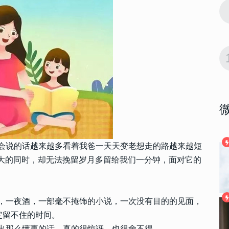
8706
2022-12-26 20:12:10
9
会晒大合照
年会发朋友圈的精美句子 年会晒大合照
的文案
7933
2025-09-30 09:38:40
10
秋凉诗意写进
2025寒露高级文案合集 把秋凉诗意写进
字里行间
大会说的话越来越多看着我爸一天天变老想走的路越来越短
大的同时，却无法挽留岁月多留给我们一分钟，面对它的
茶，一夜酒，一部毫不掩饰的小说，一次没有目的的见面，
定留不住的时间。
说出那么懂事的话，真的很惊讶，也很舍不得。