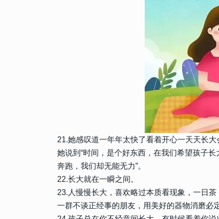
8706
2022-12-26 20:12:10
9
年会发朋友圈的精美句子 年
的文案
7933
2025-09-30 09:38:40
10
2025寒露高级文案合集 把
字里行间
21.她感叹道一年年太快了看着开心一天天长
她说到“时间，是个好东西，在我们希望孩子长
奔跑，我们却无能无力”。
22.长大就在一瞬之间。
23.人慢慢长大，喜欢略过本质看现象，一日
一群不谈正经事的朋友，用美好的器物消磨必
24.孩子总在你不经意间长大，有时候看着你