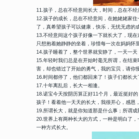
4
新年符号祝福文案可复制 龙
11.孩子，总在不经意间长大，时间，总在不
可爱符号祝福
12.孩子的成长，总在不经意间，在她姥姥家
12578
2023-02-26 14:20:10
了，真希望孩子可以健康，快乐，无忧无虑的成
5
过年一家人团圆的祝福语 春
13.不经意间这个孩子好像一下就长大了，现
聚的短句
只想抱着她静静的坐着，珍惜每一次在妈妈怀
14.孩子睡着了，整个世界就安静了，一天一
10335
2022-12-15 14:18:08
6
15.年轻时我们总是在开始时毫无所谓，在结
退出群聊告别文案简短 幽默
最新
害，却也错过了开始的勇气，我的宝贝，请你
16.时间都停了，他们都回来了！孩子们都长
10325
2023-07-20 20:00:11
17.十年离乱后，长大一相逢。
7
晒孩子奖状发朋友圈的精美句
18.诺宝今天按阴历算正好11个月，最近挺
子拿奖状的短句
孩子！看着他一天天的长大，我很开心，感恩
19.所谓长大，就是你知道那是什么事；所谓
9087
2023-07-28 15:54:10
8
忙忙碌碌只为碎银几两的说说
20.世界上有两种长大的方式，一种是明白了
两碎银感悟说说
一种方式长大。