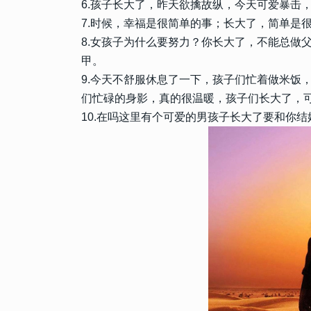
6.孩子长大了，昨天欲擒故纵，今天可爱暴击
7.时候，幸福是很简单的事；长大了，简单是
8.女孩子为什么要努力？你长大了，不能总做
甲。
9.今天不舒服休息了一下，孩子们忙着做米饭
们忙碌的身影，真的很温暖，孩子们长大了，
90906
2024-01-23 21:33:25
10.在吗这里有个可爱的男孩子长大了要和你结
1
520我爱你复制粘贴带数字 2
的520个我爱你
22294
2023-12-28 20:00:04
2
发朋友圈会被赞爆的2024跨
跨年语录直接封神
15031
2023-02-26 09:30:03
3
这一年是我最难熬的一年的说
我承受了太多的句子
14737
2023-12-24 10:27:07