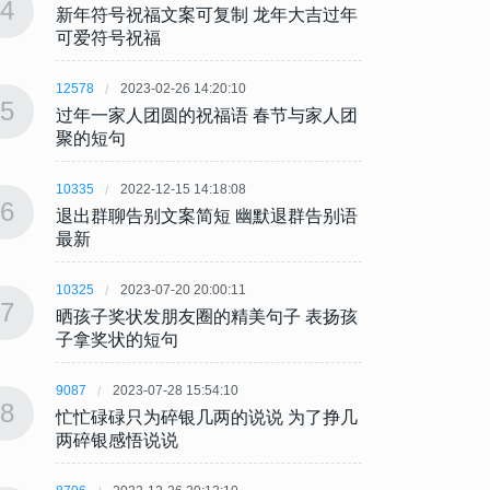
4
4
新年符号祝福文案可复制 龙年大吉过年
新年符
可爱符号祝福
可爱
12578
2023-02-26 14:20:10
12578
5
5
过年一家人团圆的祝福语 春节与家人团
过年一
聚的短句
聚的
10335
2022-12-15 14:18:08
10335
6
6
退出群聊告别文案简短 幽默退群告别语
退出群
最新
最新
10325
2023-07-20 20:00:11
10325
7
7
晒孩子奖状发朋友圈的精美句子 表扬孩
晒孩子
子拿奖状的短句
子拿
9087
2023-07-28 15:54:10
9087
8
8
忙忙碌碌只为碎银几两的说说 为了挣几
忙忙碌
两碎银感悟说说
两碎