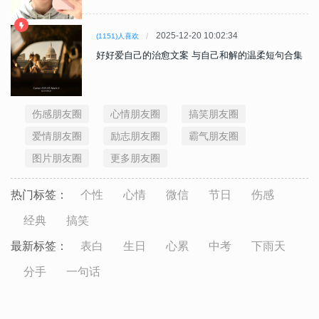
2025-12-20 10:02:34
(1151)人喜欢
好好爱自己的治愈文案 与自己和解的温柔短句合集
伤感朋友圈
心情朋友圈
搞笑朋友圈
爱情朋友圈
励志朋友圈
霸气朋友圈
图片朋友圈
更多朋友圈
热门标签：
个性
心情
微信
节日
伤感
经典
搞笑
最新标签：
表白
生日
心累
中考
下雨天
分手
一句话