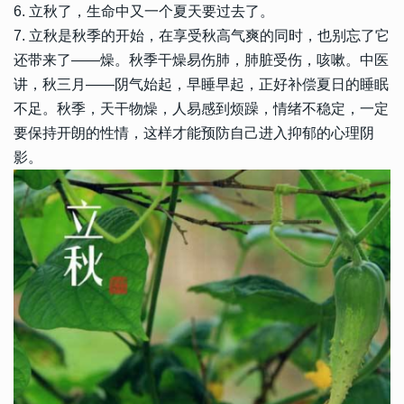
6. 立秋了，生命中又一个夏天要过去了。
7. 立秋是秋季的开始，在享受秋高气爽的同时，也别忘了它
还带来了――燥。秋季干燥易伤肺，肺脏受伤，咳嗽。中医
讲，秋三月――阴气始起，早睡早起，正好补偿夏日的睡眠
不足。秋季，天干物燥，人易感到烦躁，情绪不稳定，一定
要保持开朗的性情，这样才能预防自己进入抑郁的心理阴
影。