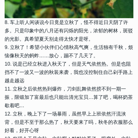
8. 车上听人闲谈说今日竟是立秋了，怪不得近日天阴了许
多。只是印象中的八月还有闪烁的阳光，浓郁的树林，斑驳
的光影。真希望夏天别走得太快才是呀。
9. 立秋了！希望小伙伴们心情秋高气爽，生活独有千秋，烦
恼像秋天的蚂蚱……放心，蹦不了几天了。
10. 说是已经立秋进入秋天了，但是天气依然热。但是也阻
挡不了一波又一波的秋装来袭，我也没控制住自己剁手路上
越走越远
11. 立秋之后依然热到爆炸，刀剑乱舞依然捞不到一期一
振，限锻加了富最后也只能出清光宝贝…算了吧，喝杯奶茶
歇着吧…
12. 立秋，晚上下了一场暴雨，虽然早上上班依然汗流浃
背，但是不至于那么热了，秋天要来了吗，秋冬的衣服那么
好看，好开心呀