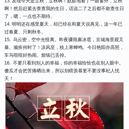
13. 发现今天是立秋，立秋啊！默默地看了一眼窗外，立秋
啊！然后赶紧去查查我的生日，话说二了之后都不敢查生日
了，嗯，一点也不期待。
14. 明明还在感受夏天，却已经在和夏天说再见，这一年已
过春夏、只剩秋冬。
15. 乌云密，空中光怪离。昨夜骤雨裹冰雹，京城海景观又
暴。顽疾何时了！凉风至，枝上寒蝉鸣。今日艳阳亦高照，
车马喧喧好热闹。烦恼已丢掉。
16. 不要只看到别人的幸福，你的幸福恰恰也在别人眼中。
傻瓜才会把苦痛晒出来，所以别瞎羡慕更不要没事杞人忧
天！