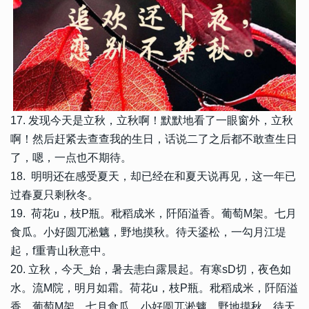
17. 发现今天是立秋，立秋啊！默默地看了一眼窗外，立秋
啊！然后赶紧去查查我的生日，话说二了之后都不敢查生日
了，嗯，一点也不期待。
18. 明明还在感受夏天，却已经在和夏天说再见，这一年已
过春夏只剩秋冬。
19. 荷花u，枝P瓶。秕稻成米，阡陌溢香。葡萄M架。七月
食瓜。小好圆兀淞魑，野地摸秋。待天鋈松，一勾月江堤
起，f重青山秋意中。
20. 立秋，今天_始，暑去恚白露晨起。有寒sD切，夜色如
水。流M院，明月如霜。荷花u，枝P瓶。秕稻成米，阡陌溢
香。葡萄M架。七月食瓜。小好圆兀淞魑，野地摸秋。待天