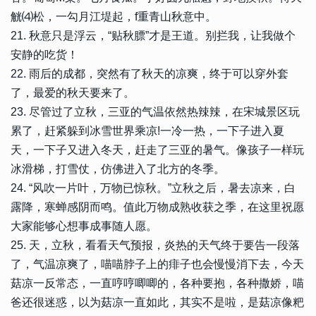
觥⑷松，一勾月江堤起，f重青山秋意中。
21. 秋意只是浮云，“贴秋膘”才是王道。别拦我，让我做个
安静的吃货！
22. 雨后的成都，突然有了秋天的凉爽，终于可以穿外套
了，最爱的秋天要来了。
23. 尽管过了立秋，三亚的气温依然热辣辣，在宋城景区玩
累了，赶紧躲到冰雪世界乘凉!一冷一热，一下子进入夏
天，一下子又进入冬天，赶走了三亚的暑气。像孩子一样玩
冰滑梯，打雪仗，仿佛进入了北方的冬季。
24. “风吹一片叶，万物已惊秋。”立秋之后，暑去凉来，白
露降，寒蝉感阴而鸣。值此万物成熟收获之季，在这里祝愿
大家能够心想事成事随人愿。
25. 天，立秋，看看天气预报，炎热的天气终于要告一段落
了，气温凉爽了，喵喵脖子上的痱子也会慢慢消下去，今天
菇凉一反常态，一直哼哼唧唧的，各种要抱，各种撒娇，喵
爸还很迷惑，以为菇凉一直如此，其实不是啦，是菇凉像粑