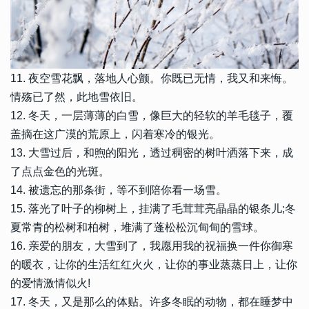
11. 夜空雪花飘，落地人心颤。你既已无情，我又和来悔。
情殇已了然，此地雪依旧。
12. 冬天，一层薄薄的白雪，像巨大的轻软的羊毛毯子，覆
盖摘在这广漠的荒原上，闪着寒冷的银光。
13. 大雪过后，和煦的阳光，透过稠密的树叶洒落下来，成
了点点金色的光斑。
14. 被遗忘的那条街，等不到陪你看一场雪。
15. 落光了叶子的柳树上，挂满了毛茸茸亮晶晶的银条儿;冬
夏常青的松树和柏树，堆满了蓬松松沉甸甸的雪球。
16. 亲爱的朋友，大雪到了，我愿用我的祝福换一件你御寒
的暖衣，让你的生活红红火火，让你的事业蒸蒸日上，让你
的爱情激情似火!
17. 冬天，又是那么的体贴。许多冬眠的动物，都在睡梦中