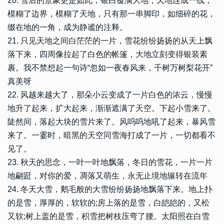
20. 雪后的景象更是如此，银白覆满大地，天地连成一线，
模糊了边界，模糊了天地，只有那一串脚印，如细碎的花，
缀在地的一角，成为静谧的注释。
21. 只见天地之间白茫茫的一片，雪花纷纷扬扬的从天上飘
落下来，四周像拉起了白色的帐篷，大地立刻变得银装素
裹。我不禁想起一句诗“忽如一夜春风来，千树万树梨花开”
真美呀
22. 风越来越大了，那朵小云变成了一片白色的浓云，慢慢
地升了起来，扩大起来，渐渐遮满了天空。下起小雪来了。
陡然间，落起大块的雪片来了。风呜呜地吼了起来，暴风雪
来了。一霎时，暗黑的天空同雪海打成了一片，一切都看不
见了。
23. 秋天的思念，一叶一叶地飘落，冬日的雪花，一片一片
地翩跹，对你的爱，凋落又萌生，永无止境地辗转在流年
24. 冬天大雪，鹅毛般的大雪纷纷扬扬地飘落下来。地上扑
的是雪，厚厚的，软软的;房上落的是雪，白皑皑的，又松
又软;树上盖的是雪，积雪把树枝压弯了腰。太阳照在白雪