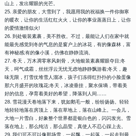
山上，发出耀眼的光芒。
25. 亲爱的朋友，大雪到了，我愿用我的祝福换一件你御寒
的暖衣，让你的生活红红火火，让你的事业蒸蒸日上，让你
的爱情激情似火!
26. 到处银装素裹，美不胜收。不过，最能让人们在家中就
能最先感觉到冬的气息的是窗户上的冰花，有的像森林，富
有神秘感;有的像小溪，仿佛在静静流淌。
27. 冬天，万木凋零寒风刺骨，大地银装素裹耀眼夺目;冬
天，呵气成霜，丝丝浮云无忧无虑地静静飘游着;冬天，趣
味无限，打雪仗堆雪人溜冰，孩子们冻得红扑扑的小脸蛋像
那六月盛开的玫瑰花;冬天，冰凌垂挂，聚水保墒，带着美
好的信息，孕育着美好的希望，降落到人间……
28. 雪花漫天卷地落下来，犹如鹅毛一般，纷纷扬扬。轻轻
地轻轻地落在房顶上，落在草地上，落在山峰上。一会儿，
大地一片雪白，好象整个世界都是银白色的，闪闪发光。雪
落在地上，那么纯洁，那么晶莹，真使人不忍心踩上去。
29. 我们可不可以像那场雪，一起飘，一起落，一起走到最