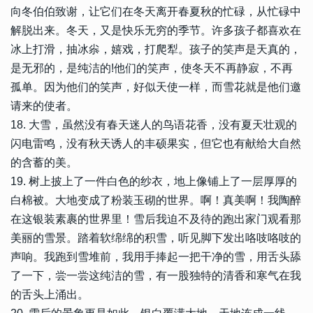
向冬伯伯致谢，让它们在冬天离开春夏秋的忙碌，从忙碌中
解脱出来。冬天，又是快乐无穷的季节。许多孩子都喜欢在
冰上打滑，抽冰尜，嬉戏，打爬犁。孩子的笑声是天真的，
是无邪的，是纯洁的!他们的笑声，使冬天不再静寂，不再
孤单。因为他们的笑声，好似天使一样，而雪花就是他们邀
请来的使者。
18. 大雪，虽然没有春天迷人的鸟语花香，没有夏天壮观的
闪电雷鸣，没有秋天诱人的丰硕果实，但它也有献给大自然
的含蓄的美。
19. 树上披上了一件白色的纱衣，地上像铺上了一层厚厚的
白棉被。大地变成了粉装玉砌的世界。啊！真美啊！我陶醉
在这银装素裹的世界里！雪后我迫不及待的跑出家门观看那
美丽的雪景。踏着软绵绵的积雪，听见脚下发出咯吱咯吱的
声响。我跑到雪堆前，我用手捧起一把干净的雪，用舌头舔
了一下，尝一尝这纯洁的雪，有一股独特的清香和寒气在我
的舌头上涌出。