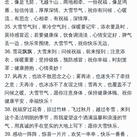
念，像是飞箭，飞越千山，两地相牵。一份祝福，像是鸿
雁，短信传送，厚厚深情。大雪节气，祝你有问候，心暖
流，有思念，心相牵，有祝福，深情厚。
35. 大雪节气到，寒冷空气到，保暖要记牢，添衣要及时，
莫待感冒迟；若要健康保，饮食调清淡，心情安定好，脾气
丢一边，快乐常围绕。大雪节气，祝你快乐无边。
36. 雪花飘飘，大雪来到；问候祝福，前来报到；注意添
衣，保暖重要；坚持锻炼，预防感冒；祝你幸福，时刻笼
罩；健康拥抱，心情美妙！
37. 风再大，也吹不散思念之心；雾再浓，也迷失不了牵挂
之意；天再冷，也冰冻不了友谊之情；雪再大，也覆盖不了
问候之暖。大雪节气，愿你注意身体，保持健康体魄。祝你
健康平安，幸福快乐！
38. 祝福穿过花香，掠过竹林，飞过秋月，越过冬雪，来到
这个圣洁明朗的季节，而我凝望这个洒满温馨和浪漫的节
气，用真诚的手在坚实的大地上写下：愿你大雪快乐。
39. 感动一阵阵，惊喜一片片，欢笑一串串，快乐一番番，