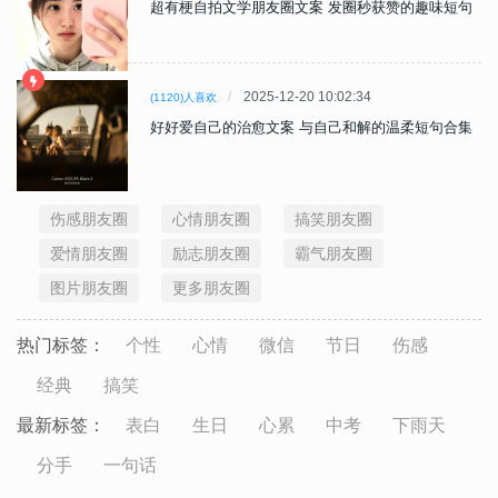
超有梗自拍文学朋友圈文案 发圈秒获赞的趣味短句
2025-12-20 10:02:34
(1120)人喜欢
好好爱自己的治愈文案 与自己和解的温柔短句合集
伤感朋友圈
心情朋友圈
搞笑朋友圈
爱情朋友圈
励志朋友圈
霸气朋友圈
图片朋友圈
更多朋友圈
热门标签：
个性
心情
微信
节日
伤感
经典
搞笑
最新标签：
表白
生日
心累
中考
下雨天
分手
一句话