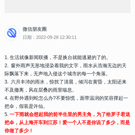
微信朋友圈
日期：2022-09-28 12:30:11
1. 生活就像新闻联播，不是换台就能逃避的了的。
2. 窗外雨声无形地浸染着我的文字，雨水从浩瀚无边的天
际飘落下来，无声地入侵这个城市的每一个角落。
3. 六月丰沛的雨水，惊扰了清晨，倾泻在黄昏，太阳还来
不及撤离，风在层叠的雨里喘息。
4. 在野外遇到蛇怎么办?不要惊慌，面带温润的笑容撑起一
把伞，假装是许仙。
5.
一下雨就会想起我的前半生里的男主角，为了给罗子君送
把伞，从上海开车到江苏！爱一个人不是你说了多少，而是
你做了多少！