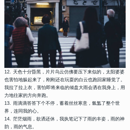
12. 天色十分昏黑，片片乌云仿佛要压下来似的，太阳婆婆
也害怕地躲起来了，刚刚还在玩耍的白云也跑回家睡觉了。
我拉了拉上衣，害怕即将来临的倾盘大雨会洒在我身上，用
力地往家的方向奔跑。
13. 雨滴滴答答下个不停，蓄着丝丝寒意，氤氲了整个世
界，连同我的心。
14. 茫茫烟雨，欲洒还休，我执笔记下了雨的丰姿，雨的神
韵，雨的气息。