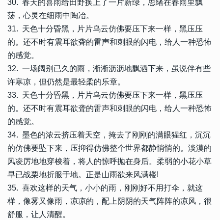
30. 春天的喜雨给田野换上了一片新绿，思绪在春雨里飘
荡，心灵在细雨中陶冶。
31. 天色十分昏黑，片片乌云仿佛要压下来一样，黑压压
的。还不时有震耳欲聋的雷声和刺眼的闪电，给人一种恐怖
的感觉。
32. 一场阔别已久的雨，淅淅沥沥地飘洒下来，虽说伴有些
许寒凉，但仍然是最轻柔的乐章。
33. 天色十分昏黑，片片乌云仿佛要压下来一样，黑压压
的。还不时有震耳欲聋的雷声和刺眼的闪电，给人一种恐怖
的感觉。
34. 墨色的浓云挤压着天空，掩去了刚刚的满眼猩红，沉沉
的仿佛要坠下来，压抑得仿佛整个世界都静悄悄的。淡漠的
风凌厉地地穿梭着，将人的惊呼抛在身后。柔弱的小花小草
早已战栗地折服于地。正是山雨欲来风满楼!
35. 喜欢这样的天气，小小的雨，刚刚好不用打伞，就这
样，像雾又像雨，凉凉的，配上阴阴的天气阵阵的凉风，很
舒服，让人清醒。