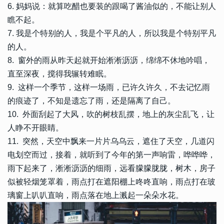
6. 妈妈说：就算吃醋也要装的跟喝了酱油似的，不能让别人
瞧不起。
7. 我是个特别的人，我是个平凡的人，所以我是个特别平凡
的人。
8. 窗外的雨从昨天起就开始淅淅沥沥，绵绵不休地吟唱，
直至深夜，搅得我辗转难眠。
9. 这样一个季节，这样一场雨，已许久许久，不去记忆雨
的痕迹了，不知是遗忘了雨，还是隔离了自己。
10. 外面刮起了大风，吹的树枝乱摆，地上的灰尘乱飞，让
人睁不开眼睛。
11. 突然，天空中飘来一片片乌乌云，遮住了天空，几道闪
电划空而过，接着，就听到了今年的第一声响雷，哗哗哗，
雨下起来了，淅淅沥沥的细雨，远看朦朦胧胧，树木，房子
似被轻烟笼罩着，雨点打在遮阳棚上咚咚直响，雨点打在玻
璃窗上叭叭直响，雨点落在地上溅起一朵朵水花。